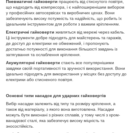
Пневматичні гайковерти
працюють від стиснутого повітря,
що надходить від компресора, і є найпоширенішим вибором
у професійних автосервісах та виробничих цехах. Вони
забезпечують високу потужність та надійність, що робить їх
ідеальним інструментом для роботи з важким кріпленням.
Електричні гайковерти
живляться від мережі через кабель.
Ці інструменти добре підходять для майстерень та гаражів,
де доступ до електрики не обмежений, і пропонують
достатньо потужності для виконання більшості завдань із
затягування та ослаблення кріплення.
Акумуляторні гайковерти
стають все популярнішими
завдяки своїй портативності та зручності використання. Вони
ідеально підходять для використання у місцях без доступу до
електрики або стисненого повітря.
Основні типи насадок для ударних гайковертів
Вибір насадки залежить від типу та розміру кріплення, а
також від матеріалу, з якого вона виготовлена. Насадки
можуть бути виконані з різних сплавів, у тому числі з хром-
ванадієвої сталі, яка забезпечує високу міцність та
зносостійкість.