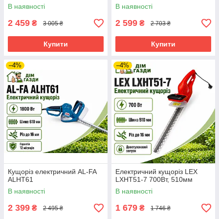
В наявності
В наявності
2 459
2 599
₴
₴
3 005 ₴
2 703 ₴
Купити
Купити
–4%
–4%
Кущоріз електричний AL-FA
Електричний кущоріз LEX
ALHT61
LXHT51-7 700Вт, 510мм
В наявності
В наявності
2 399
1 679
₴
₴
2 495 ₴
1 746 ₴