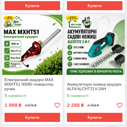
Купити
Купити
–4%
–15%
Електричний кущоріз MAX
MXHT51 900Вт поворотна
Акумуляторні ножиці-кущоріз
ручка
ALFA ALCHT21V-2AH
В наявності
В наявності
1 999
2 288
₴
₴
2 079 ₴
2 703 ₴
Купити
Купити