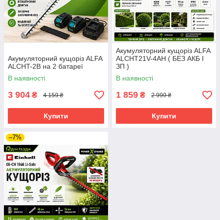
Акумуляторний кущоріз ALFA
Акумуляторний кущоріз ALFA
ALCHT21V-4AH ( БЕЗ АКБ І
ALCHT-2B на 2 батареї
ЗП )
В наявності
В наявності
3 904
1 859
₴
₴
4 159 ₴
2 999 ₴
Купити
Купити
–7%