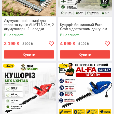
Акумуляторні ножиці для
трави та кущів ALMT13 21V, 2
Кущоріз бензиновий Euro
акумулятори, 2 насадки
Craft з двотактним двигуном
В наявності
В наявності
2 199
4 999
₴
₴
2 999 ₴
5 199 ₴
Купити
Купити
–21%
–7%