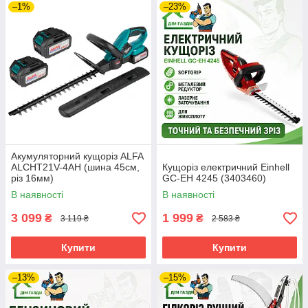
–1%
–23%
Акумуляторний кущоріз ALFA
ALCHT21V-4AH (шина 45см,
Кущоріз електричний Einhell
різ 16мм)
GC-EH 4245 (3403460)
В наявності
В наявності
3 099
1 999
₴
₴
3 119 ₴
2 583 ₴
Купити
Купити
–13%
–15%