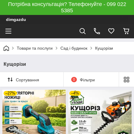
Потрібна консультація? Телефонуйте - 099 022
5385
dimgazdu
Товари та послуги
Сад і будинок
Кущорізи
Кущорізи
Сортування
0
Фільтри
–27%
–4%