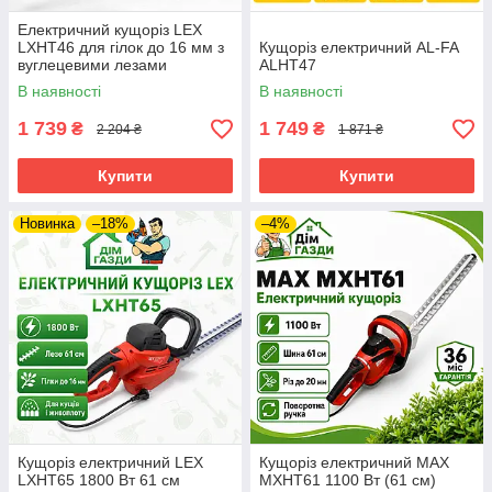
Електричний кущоріз LEX
LXHT46 для гілок до 16 мм з
Кущоріз електричний AL-FA
вуглецевими лезами
ALHT47
В наявності
В наявності
1 739
1 749
₴
₴
2 204 ₴
1 871 ₴
Купити
Купити
Новинка
–18%
–4%
Кущоріз електричний LEX
Кущоріз електричний MAX
LXHT65 1800 Вт 61 см
MXHT61 1100 Вт (61 см)