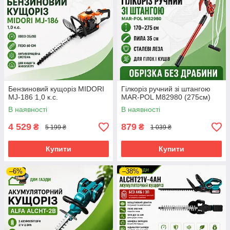
Бензиновий кущоріз MIDORI
Гілкоріз ручний зі штангою
MJ-186 1,0 к.с.
MAR-POL M82980 (275см)
В наявності
В наявності
4 529
879
₴
₴
5 199 ₴
1 039 ₴
Купити
Купити
–6%
–38%