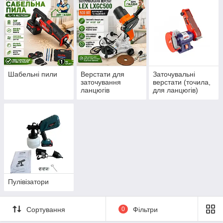
Шабельні пили
Верстати для
Заточувальні
заточування
верстати (точила,
ланцюгів
для ланцюгів)
Пулівізатори
Сортування
0
Фільтри