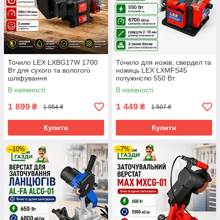
Точило LEX LXBG17W 1700
Точило для ножів, свердел та
Вт для сухого та вологого
ножиць LEX LXMFS45
шліфування
потужністю 550 Вт
В наявності
В наявності
1 899
1 449
₴
₴
1 954 ₴
1 507 ₴
Купити
Купити
–10%
–7%