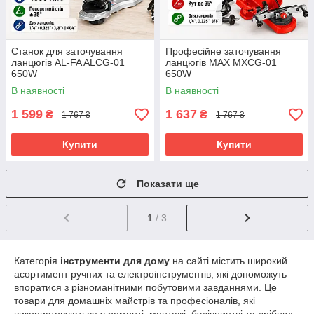
Станок для заточування
Професійне заточування
ланцюгів AL-FA ALCG-01
ланцюгів MAX MXCG-01
650W
650W
В наявності
В наявності
1 599
1 637
₴
₴
1 767 ₴
1 767 ₴
Купити
Купити
Показати ще
1
/ 3
Категорія
інструменти для дому
на сайті містить широкий
асортимент ручних та електроінструментів, які допоможуть
впоратися з різноманітними побутовими завданнями. Це
товари для домашніх майстрів та професіоналів, які