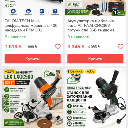
FALON-TECH Міні-
Акумуляторна шабельна
шліфувальна машина із 400
пила AL-FA ALCRC36V
насадками FTMG01
потужністю 36В та двома
акумуляторами
В наявності
В наявності
1 619
3 345
₴
₴
1 999 ₴
4 055 ₴
Купити
Купити
–11%
Новинка
–3%