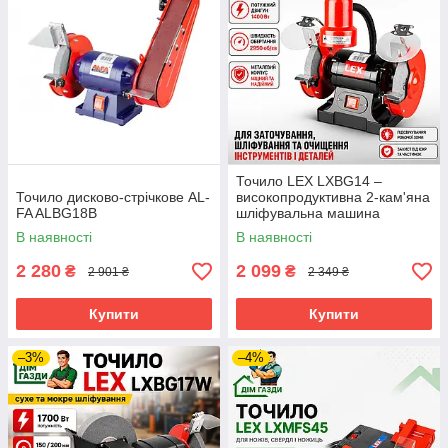
Точило LEX LXBG14 –
Точило дисково-стрічкове AL-
високопродуктивна 2-кам'яна
FA ALBG18B
шліфувальна машина
В наявності
В наявності
2 280
2 099
₴
₴
2 901 ₴
2 349 ₴
Купити
Купити
–3%
–4%