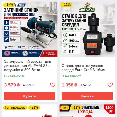
–17%
–11%
Заточувальний верстат для
дискових пил AL-FA ALS8 з
Станок для заточування
потужністю 800 Вт та
свердл Euro Craft 3-16мм
алмазним диском 103x10 мм
В наявності
В наявності
3 579
1 358
₴
₴
4 299 ₴
1 528 ₴
Купити
Купити
Топ продажів
–21%
Топ
–11%