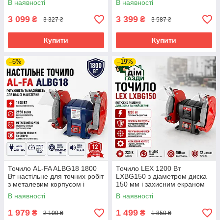
В наявності
В наявності
3 099
3 399
₴
₴
3 327 ₴
3 587 ₴
Купити
Купити
–6%
–19%
Точило AL-FA ALBG18 1800
Точило LEX 1200 Вт
Вт настільне для точних робіт
LXBG150 з діаметром диска
з металевим корпусом і
150 мм і захисним екраном
екранами
В наявності
В наявності
1 979
1 499
₴
₴
2 100 ₴
1 850 ₴