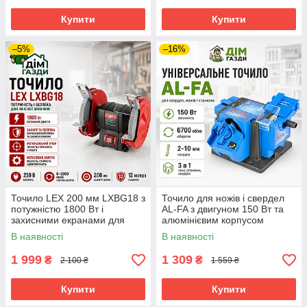
Купити
Купити
–5%
–16%
Точило LEX 200 мм LXBG18 з
Точило для ножів і свердел
потужністю 1800 Вт і
AL-FA з двигуном 150 Вт та
захисними екранами для
алюмінієвим корпусом
безпеки
В наявності
В наявності
1 999
1 309
₴
₴
2 100 ₴
1 559 ₴
Купити
Купити