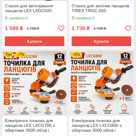
Станок для заточування
Станок для заточки ланцюгів
ланцюгів LEX LXGC500
TIREX TRGC-650
В наявності
В наявності
1 599
1 738
₴
₴
1 798 ₴
1 798 ₴
Купити
Купити
Топ
–7%
–5%
Електрична точилка для
Електрична точилка для
ланцюгів LEX LXCG780 з
ланцюгів LEX LXCG800 з
обертами 3000 об/хв і
обертами 3000 об/хв і
діаметром диска 145 мм
діаметром диска 145 мм