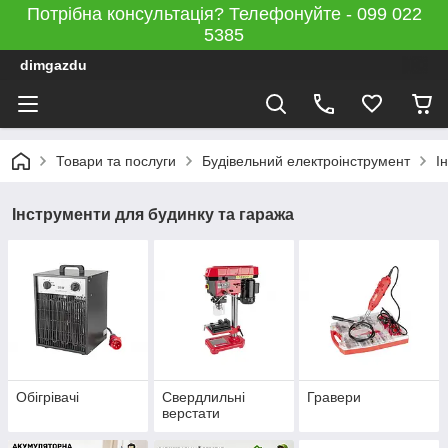
Потрібна консультація? Телефонуйте - 099 022
5385
dimgazdu
Товари та послуги
Будівельний електроінструмент
І
Інструменти для будинку та гаража
Обігрівачі
Свердлильні
Гравери
верстати