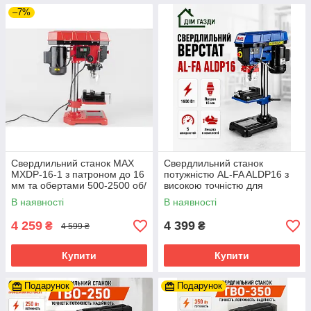
–7%
Свердлильний станок MAX
Свердлильний станок
MXDP-16-1 з патроном до 16
потужністю AL-FA ALDP16 з
мм та обертами 500-2500 об/
високою точністю для
хв
професійного використання
В наявності
В наявності
4 259
4 399
₴
₴
4 599 ₴
Купити
Купити
Подарунок
Подарунок