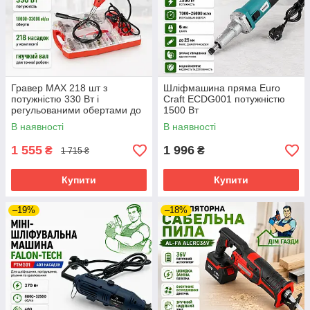
Гравер MAX 218 шт з
Шліфмашина пряма Euro
потужністю 330 Вт і
Craft ECDG001 потужністю
регульованими обертами до
1500 Вт
33000 об/хв
В наявності
В наявності
1 555
1 996
₴
₴
1 715 ₴
Купити
Купити
–19%
–18%