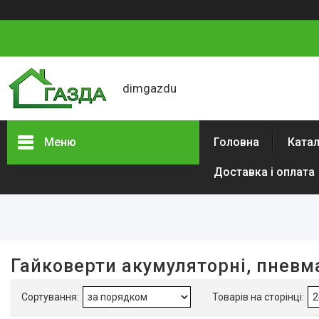
dimgazdu
Меню
Головна
Катал
Доставка і оплата
Фільтри
Ціна
Наявність
Гайковерти акумуляторні, пневм
В наявності
3
Акція