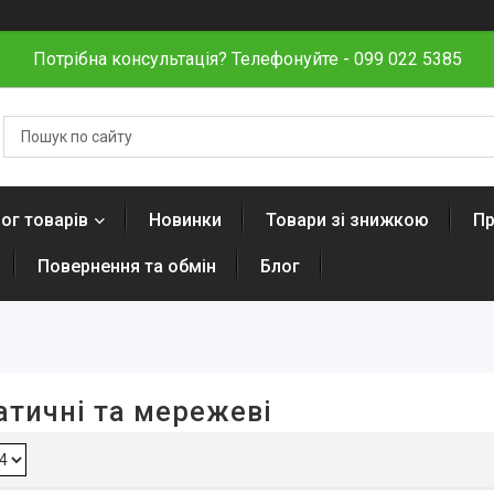
Потрібна консультація? Телефонуйте - 099 022 5385
ог товарів
Новинки
Товари зі знижкою
Пр
Повернення та обмін
Блог
атичні та мережеві