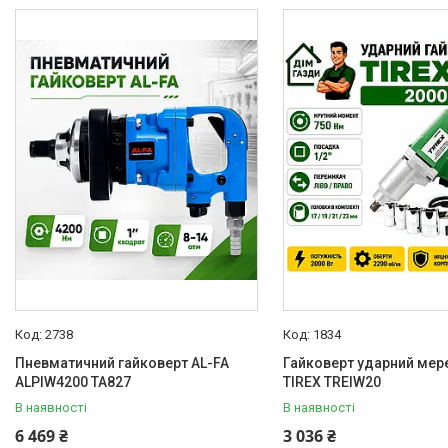
Товари зі знижками
1
Каталог товарів
Автотовари
Сад і будинок
Будівельний
електроінструмент
Болгарки (ушм)
Шуруповерти
Дрилі
Перфоратори,відбійні молотки
2738
1834
Штроборізи
Пневматичний гайковерт AL-FA
Гайковерт ударний ме
Вібратори для бетону глибинні
ALPIW4200 TA827
TIREX TREIW20
Міксери
В наявності
В наявності
6 469 ₴
Пістолет для герметика і
3 036 ₴