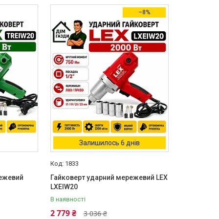
–8%
Залишилось 6 днів
1833
режевий
Гайковерт ударний мережевий LEX
LXEIW20
В наявності
2 779 ₴
3 036 ₴