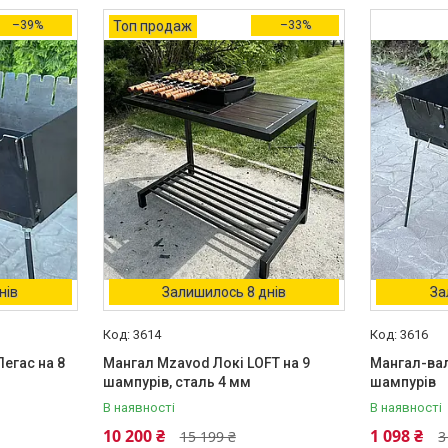
–39%
Топ продаж
–33%
нів
Залишилось 8 днів
За
3614
3616
егас на 8
Мангал Mzavod Локі LOFT на 9
Мангал-вал
шампурів, сталь 4 мм
шампурів
В наявності
В наявності
10 200 ₴
1 098 ₴
15 199 ₴
3