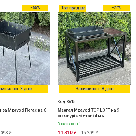
–65%
Топ продаж
–27%
лишилось 8 днів
Залишилось 8 днів
3615
іза Mzavod Пегас на 6
Мангал Mzavod ТОР LOFT на 9
шампурів зі сталі 4 мм
В наявності
11 310 ₴
 098 ₴
15 399 ₴