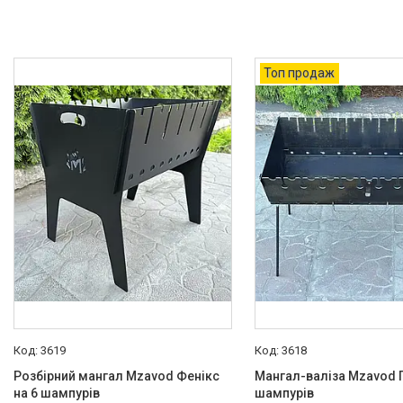
Все для кухні
Меблі
Резервне живлення для дому
Топ продаж
Тактичне взуття
Мангали, грилі та аксесуари
Мангали
Аксесуари
Інструменти для Саду і дому
Автотовари
Електроінструменти
Обігрівачі
Товари зі знижкою
Про нас
3619
3618
Відгуки
Розбірний мангал Mzavod Фенікс
Мангал-валіза Mzavod П
на 6 шампурів
шампурів
Корисні статті