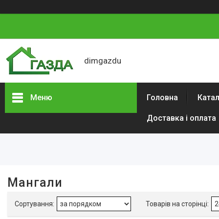
dimgazdu
Меню
Головна
Катал
Доставка і оплата
Фільтри
Ціна
Наявність
Мангали
В наявності
5
Акція