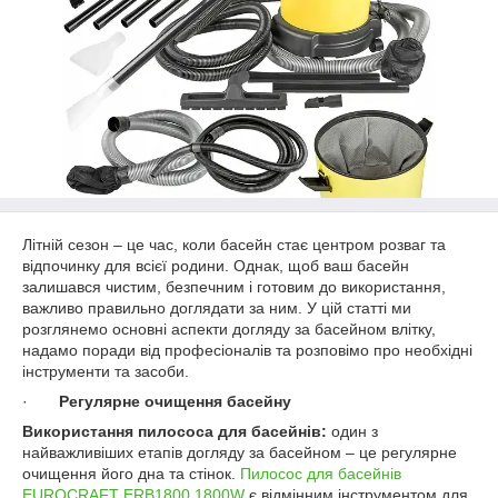
Літній сезон – це час, коли басейн стає центром розваг та
відпочинку для всієї родини. Однак, щоб ваш басейн
залишався чистим, безпечним і готовим до використання,
важливо правильно доглядати за ним. У цій статті ми
розглянемо основні аспекти догляду за басейном влітку,
надамо поради від професіоналів та розповімо про необхідні
інструменти та засоби.
·
Регулярне очищення басейну
Використання пилососа для басейнів:
один з
найважливіших етапів догляду за басейном – це регулярне
очищення його дна та стінок.
Пилосос для басейнів
EUROCRAFT ERB1800 1800W
є відмінним інструментом для