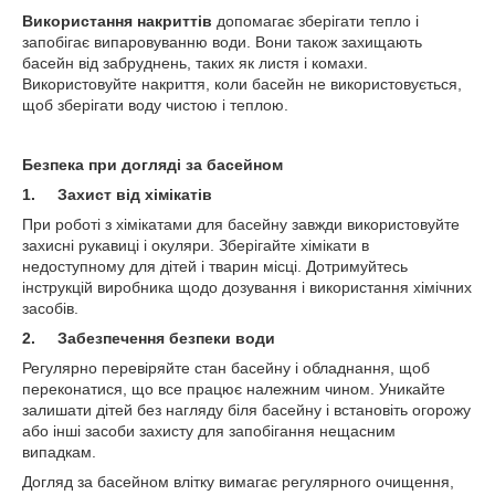
Використання накриттів
допомагає зберігати тепло і
запобігає випаровуванню води. Вони також захищають
басейн від забруднень, таких як листя і комахи.
Використовуйте накриття, коли басейн не використовується,
щоб зберігати воду чистою і теплою.
Безпека при догляді за басейном
1.
Захист від хімікатів
При роботі з хімікатами для басейну завжди використовуйте
захисні рукавиці і окуляри. Зберігайте хімікати в
недоступному для дітей і тварин місці. Дотримуйтесь
інструкцій виробника щодо дозування і використання хімічних
засобів.
2.
Забезпечення безпеки води
Регулярно перевіряйте стан басейну і обладнання, щоб
переконатися, що все працює належним чином. Уникайте
залишати дітей без нагляду біля басейну і встановіть огорожу
або інші засоби захисту для запобігання нещасним
випадкам.
Догляд за басейном влітку вимагає регулярного очищення,