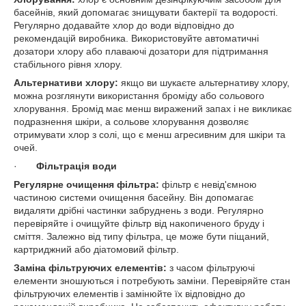
басейнів, який допомагає знищувати бактерії та водорості.
Регулярно додавайте хлор до води відповідно до
рекомендацій виробника. Використовуйте автоматичні
дозатори хлору або плаваючі дозатори для підтримання
стабільного рівня хлору.
Альтернативи хлору:
якщо ви шукаєте альтернативу хлору,
можна розглянути використання броміду або сольового
хлорування. Бромід має менш виражений запах і не викликає
подразнення шкіри, а сольове хлорування дозволяє
отримувати хлор з солі, що є менш агресивним для шкіри та
очей.
·
Фільтрація води
Регулярне очищення фільтра:
фільтр є невід'ємною
частиною системи очищення басейну. Він допомагає
видаляти дрібні частинки забруднень з води. Регулярно
перевіряйте і очищуйте фільтр від накопиченого бруду і
сміття. Залежно від типу фільтра, це може бути піщаний,
картриджний або діатомовий фільтр.
Заміна фільтруючих елементів:
з часом фільтруючі
елементи зношуються і потребують заміни. Перевіряйте стан
фільтруючих елементів і замінюйте їх відповідно до