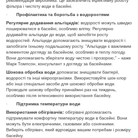
рекомендацій виробника. Це забезпечить ефективну роботу
фільтра і чистоту води в басейні.
·
Профілактика та боротьба з водоростями
Регулярне додавання альгіцидів:
водорості можуть швидко
поширюватися в басейні, особливо влітку. Регулярно
додавайте альгіциди до води, щоб запобігти росту
водоростей. Альгіциди допомагають знищувати водорості і
запобігати їхньому подальшому росту.
"Альгіциди є важливим
елементом догляду за басейном, особливо в теплу погоду.
Вони допомагають зберігати воду чистою і прозорою," – каже
Марк Томпсон, консультант з догляду за басейнами.
Шокова обробка води
допомагає знищувати бактерії,
водорості та інші мікроорганізми. Використовуйте шок-хлор
або інші спеціальні засоби для шокової обробки води.
Проводьте шокову обробку принаймні раз на тиждень,
особливо після інтенсивного використання басейну.
·
Підтримка температури води
Використання обігрівачів:
обігрівачі допомагають
підтримувати комфортну температуру води в басейні. Вони
можуть бути електричними, газовими або сонячними.
Виберіть обігрівач, який відповідає вашим потребам і розміру
басейну.