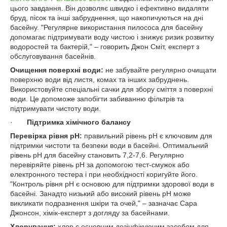
цього завдання. Він дозволяє швидко і ефективно видаляти
бруд, пісок та інші забруднення, що накопичуються на дні
басейну. "Регулярне використання пилососа для басейну
допомагає підтримувати воду чистою і знижує ризик розвитку
водоростей та бактерій," – говорить Джон Сміт, експерт з
обслуговування басейнів.
Очищення поверхні води:
не забувайте регулярно очищати
поверхню води від листя, комах та інших забруднень.
Використовуйте спеціальні сачки для збору сміття з поверхні
води. Це допоможе запобігти забиванню фільтрів та
підтримувати чистоту води.
·
Підтримка хімічного балансу
Перевірка рівня
pH
:
правильний рівень pH є ключовим для
підтримки чистоти та безпеки води в басейні. Оптимальний
рівень pH для басейну становить 7,2-7,6. Регулярно
перевіряйте рівень pH за допомогою тест-смужок або
електронного тестера і при необхідності коригуйте його.
"Контроль рівня pH є основою для підтримки здорової води в
басейні. Занадто низький або високий рівень pH може
викликати подразнення шкіри та очей," – зазначає Сара
Джонсон, хімік-експерт з догляду за басейнами.
Хлорування:
хлор є основним дезінфікуючим засобом для