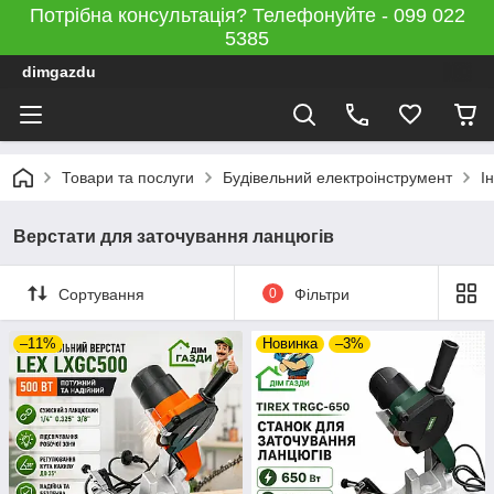
Потрібна консультація? Телефонуйте - 099 022
5385
dimgazdu
Товари та послуги
Будівельний електроінструмент
І
Верстати для заточування ланцюгів
Сортування
0
Фільтри
–11%
Новинка
–3%