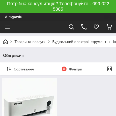
Потрібна консультація? Телефонуйте - 099 022
5385
dimgazdu
Товари та послуги
Будівельний електроінструмент
І
Обігрівачі
Сортування
0
Фільтри