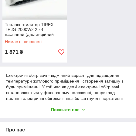
Тепловентилятор TIREX
TRJG-2000W2 2 кВт
настінний (дистанційний
пульт)
Немає в наявності
1 871
₴
Електричні обігрівачі - відмінний варіант для підвищення
температури житлового приміщення і створення затишку в
будь приміщенні. У той час як деякі електричні обігрівачі
встановлюються у фіксованому положенні, наприклад
настінні електричні обігрівачі, інші більш гнучкі і портативні –
представлені в асортименті DimGazdu. Зокрема, обігрівачі
Показати все
можна розмістити у будь-якому приміщенні, де необхідно
підвищити температуру. Теплова потужність (вимірюється в
БТЕ) і споживання енергії (вимірюється у ватах) залежить від
типу і моделі вибраного вами електричного обігрівача, тому
Про нас
будьте уважні, вибираючи той, який підійде для вашого