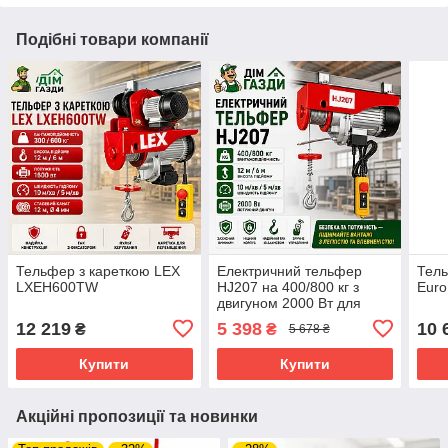
Подібні товари компанії
Тельфер з кареткою LEX
Електричний тельфер
Тель
LXEH600TW
HJ207 на 400/800 кг з
Euro
двигуном 2000 Вт для
майстерень і складів
12 219
5 398
10 
₴
₴
5 678 ₴
Купити
Купити
Акційні пропозиції та новинки