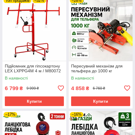
Топ продажів
–32%
–28%
Підйомник для гіпсокартону
Пересувний механізм для
LEX LXPPG4M 4 м / M80072
тельфера до 1000 кг
В наявності
В наявності
6 799
4 858
₴
₴
9 999 ₴
6 760 ₴
Купити
Купити
–17%
–16%