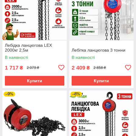
Лебідка ланцюгова LEX
2000кг 2,5м
Лебітка ланцюгова 3 тонни
В наявності
В наявності
1 717
2 409
₴
₴
2 079 ₴
2 858 ₴
Купити
Купити
–9%
–8%