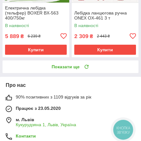
Електрична лебідка
(тельфер) BOXER BX-563
Лебідка ланцюгова ручна
400/750кг
ONEX OX-461 3 т
В наявності
В наявності
5 889
2 309
₴
₴
6 239 ₴
2 443 ₴
Купити
Купити
Показати ще
Про нас
90% позитивних з 1109 відгуків за рік
Працює з 23.05.2020
м. Львів
Кукурудзяна 1, Львів, Україна
КНОПКА
ЗВ'ЯЗКУ
Контакти