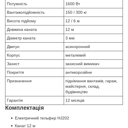
Потужність
1600 Вт
Вантажопідйомність
150 / 300 кг
Висота підйому
12 / 6 м
Довжина каната
12 м
Діаметр каната
3 мм
Двигун
асинхронний
Корпус
металевий
Захист
захисний вимикач
Покриття
антикорозійне
Призначення
піднімання вантажів, гараж,
майстерня, склад,
будівництво
Гарантія
12 місяців
Комплектація
Електричний тельфер HJ202
Канат 12 м