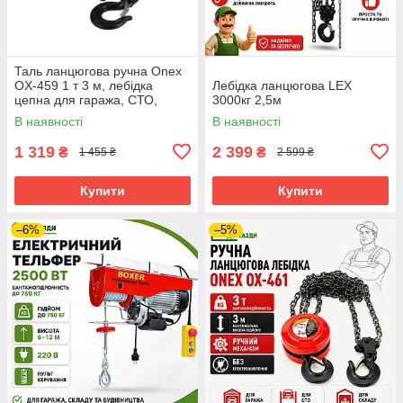
Таль ланцюгова ручна Onex
OX-459 1 т 3 м, лебідка
Лебідка ланцюгова LEX
цепна для гаража, СТО,
3000кг 2,5м
підйому двигуна
В наявності
В наявності
1 319
2 399
₴
₴
1 455 ₴
2 599 ₴
Купити
Купити
–6%
–5%