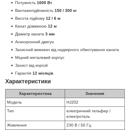
Потужність
1600 Вт
Вантажопідйомність
150 / 300 кг
Висота підйому
12 / 6 м
Канат довжиною
12 м
Діаметр каната
3 мм
Асинхронний двигун
Захисний вимикач від надмірного обмотування каната
Міцний металевий корпус
Захист від корозії
Гарантія
12 місяців
Характеристики
Характеристика
Значення
Модель
HJ202
Тип
електричний тельфер /
електроталь
Живлення
230 В / 50 Гц