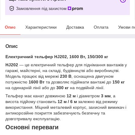
Замовлення під захистом
Опис
Характеристики
Доставка
Оплата
Умови п
Опис
Електричний тельфер HJ202, 1600 Вт, 150/300 кг
HJ202
— це електричний тельфер для піднімання вантажів у
гаражі, майстерні, на складі, будівництві або виробництві.
Модель працює від мережі
230 В
, оснащена двигуном
потужністю
1600 Вт
та дозволяє підіймати вантажі до
150 кг
на одинарній лінії або до
300 кг
на подвійній лінії.
Тельфер має канат довжиною
12 м
і діаметром
3 мм
, а
висота підйому становить
12 м / 6 м
залежно від режиму
використання. Міцний металевий корпус, захисний вимикач і
антикорозійне покриття забезпечують безпечну та
довготривалу експлуатацію.
Основні переваги