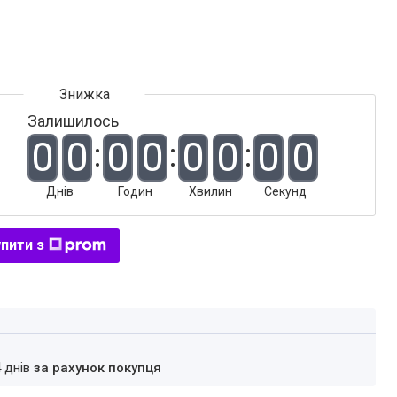
Залишилось
0
0
0
0
0
0
0
0
Днів
Годин
Хвилин
Секунд
пити з
4 днів
за рахунок покупця