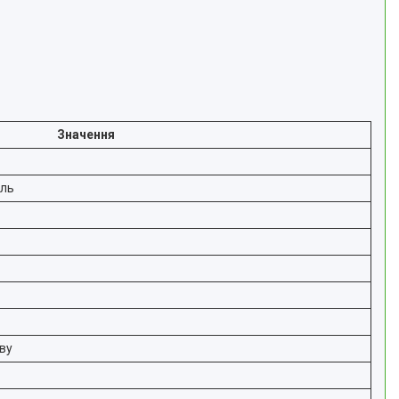
Значення
аль
ву