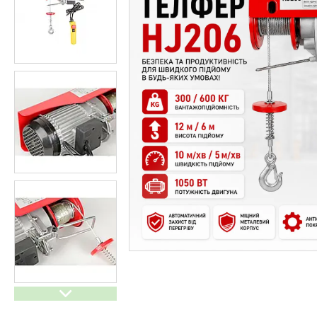
Генератори бензинові та
дизельні
Обігрівачі
Спорт і відпочинок
Дім і сад
Побутова техніка і догляд
Все для кухні
Меблі
Резервне живлення для дому
Тактичне взуття
Мангали, грилі та аксесуари
Інструменти для Саду і дому
Автотовари
Електроінструменти
Обігрівачі
Товари зі знижкою