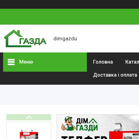
dimgazdu
Меню
Головна
Катал
Доставка і оплата
Каталог товарів
Автотовари
Сад і будинок
Будівельний
електроінструмент
Інструменти
Аксесуари та витратні
матеріали