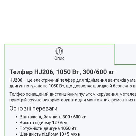
Про нас
Відгуки
Корисні статті
Опис
Телфер HJ206, 1050 Вт, 300/600 кг
HJ206
— це електричний телфер для піднімання вантажів у май
двигун потужністю
1050 Вт
, що дозволяє швидко й безпечно в
Телфер оснащений дистанційним пультом керування, металеви
пристрій зручно використовувати для монтажних, ремонтних і
Основні переваги
Вантажопідйомність
300 / 600 кг
Висота підйому
12 / 6 м
Потужність двигуна
1050 Вт
Швидкість підйому
10 / 5 м/хв