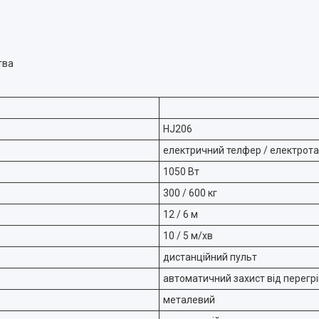
тва
HJ206
електричний телфер / електрот
1050 Вт
300 / 600 кг
12 / 6 м
10 / 5 м/хв
дистанційний пульт
автоматичний захист від перегрі
металевий