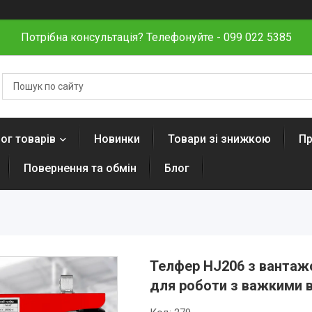
Потрібна консультація? Телефонуйте - 099 022 5385
ог товарів
Новинки
Товари зі знижкою
Пр
Повернення та обмін
Блог
Телфер HJ206 з вантажо
для роботи з важкими 