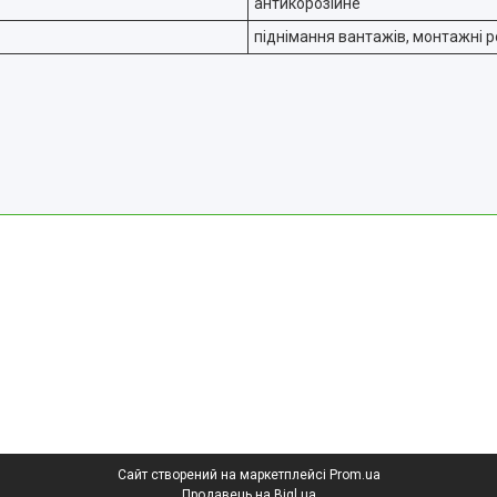
антикорозійне
піднімання вантажів, монтажні р
Сайт створений на маркетплейсі
Prom.ua
Продавець на Bigl.ua