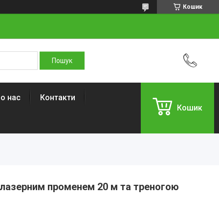
Кошик
о нас
Контакти
Кошик
 лазерним променем 20 м та треногою