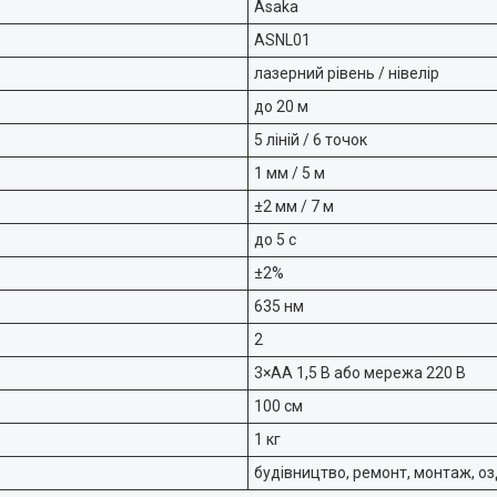
Asaka
ASNL01
лазерний рівень / нівелір
до 20 м
5 ліній / 6 точок
1 мм / 5 м
±2 мм / 7 м
до 5 с
±2%
635 нм
2
3×AA 1,5 В або мережа 220 В
100 см
1 кг
будівництво, ремонт, монтаж, о