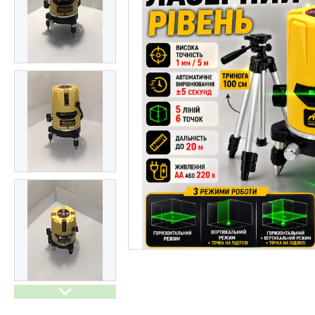
Генератори бензинові та
дизельні
Обігрівачі
Спорт і відпочинок
Дім і сад
Побутова техніка і догляд
Все для кухні
Меблі
Резервне живлення для дому
Тактичне взуття
Мангали, грилі та аксесуари
Інструменти для Саду і дому
Автотовари
Електроінструменти
Обігрівачі
Товари зі знижкою