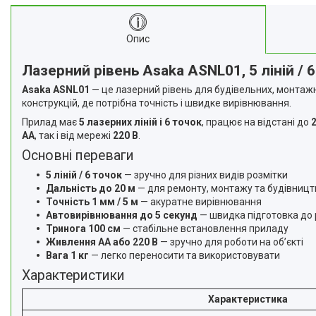
Про нас
Відгуки
Опис
Корисні статті
Лазерний рівень Asaka ASNL01, 5 ліній / 
Asaka ASNL01
— це лазерний рівень для будівельних, монтажни
конструкцій, де потрібна точність і швидке вирівнювання.
Прилад має
5 лазерних ліній і 6 точок
, працює на відстані до
AA
, так і від мережі
220 В
.
Основні переваги
5 ліній / 6 точок
— зручно для різних видів розмітки
Дальність до 20 м
— для ремонту, монтажу та будівницт
Точність 1 мм / 5 м
— акуратне вирівнювання
Автовирівнювання до 5 секунд
— швидка підготовка до
Тринога 100 см
— стабільне встановлення приладу
Живлення AA або 220 В
— зручно для роботи на об’єкті
Вага 1 кг
— легко переносити та використовувати
Характеристики
Характеристика