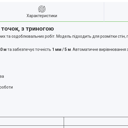
Характеристики
6 точок, з триногою
х та оздоблювальних робіт. Модель підходить для розмітки стін, під
20 м
та забезпечує точність
1 мм / 5 м
. Автоматичне вирівнювання
ва
 роботи