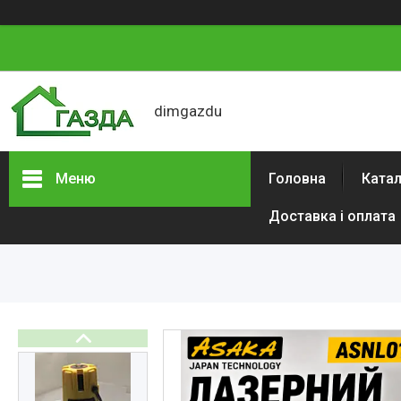
dimgazdu
Меню
Головна
Катал
Доставка і оплата
Каталог товарів
Автотовари
Сад і будинок
Будівельний
електроінструмент
Інструменти
Аксесуари та витратні
матеріали