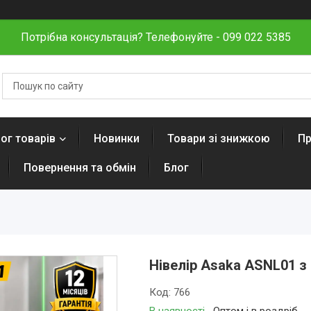
Потрібна консультація? Телефонуйте - 099 022 5385
ог товарів
Новинки
Товари зі знижкою
Пр
Повернення та обмін
Блог
Нівелір Asaka ASNL01 з
Код:
766