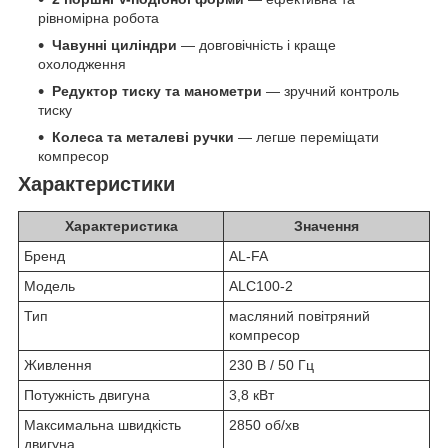
рівномірна робота
Чавунні циліндри
— довговічність і краще
охолодження
Редуктор тиску та манометри
— зручний контроль
тиску
Колеса та металеві ручки
— легше переміщати
компресор
Характеристики
Характеристика
Значення
Бренд
AL-FA
Модель
ALC100-2
Тип
масляний повітряний
компресор
Живлення
230 В / 50 Гц
Потужність двигуна
3,8 кВт
Максимальна швидкість
2850 об/хв
двигуна