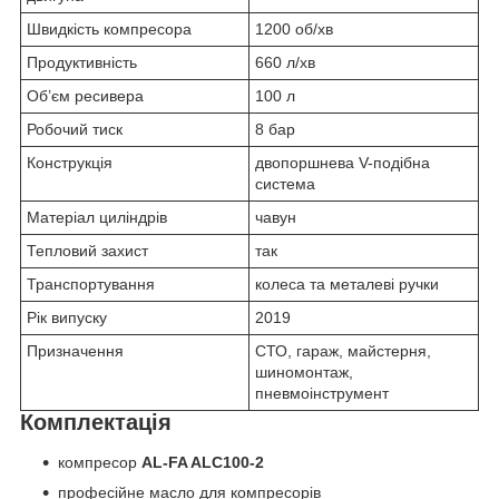
Швидкість компресора
1200 об/хв
Продуктивність
660 л/хв
Об’єм ресивера
100 л
Робочий тиск
8 бар
Конструкція
двопоршнева V-подібна
система
Матеріал циліндрів
чавун
Тепловий захист
так
Транспортування
колеса та металеві ручки
Рік випуску
2019
Призначення
СТО, гараж, майстерня,
шиномонтаж,
пневмоінструмент
Комплектація
компресор
AL-FA ALC100-2
професійне масло для компресорів