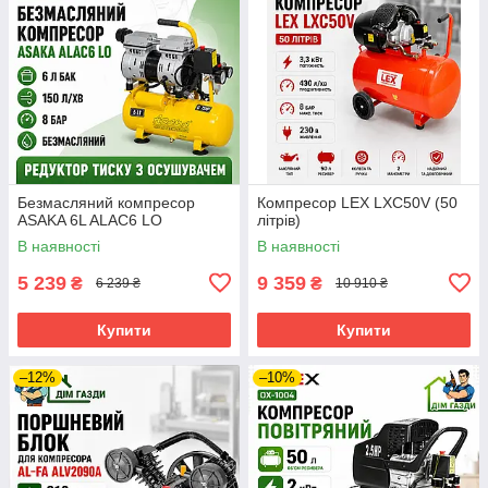
Безмасляний компресор
Компресор LEX LXC50V (50
ASAKA 6L ALAC6 LO
літрів)
В наявності
В наявності
5 239
9 359
₴
₴
6 239 ₴
10 910 ₴
Купити
Купити
–12%
–10%