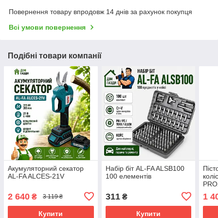
Повернення товару впродовж 14 днів за рахунок покупця
Всі умови повернення
Подібні товари компанії
Акумуляторний секатор
Набір біт AL-FA ALSB100
Піст
AL-FA ALCES-21V
100 елементів
колі
PRO
2 640
311
1 4
₴
₴
3 119 ₴
Купити
Купити