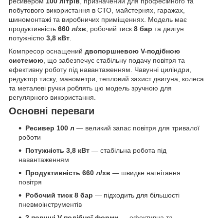
ресивером
100 літрів
, призначений для професійного та
побутового використання в СТО, майстернях, гаражах,
шиномонтажі та виробничих приміщеннях. Модель має
продуктивність
660 л/хв
, робочий тиск
8 бар
та двигун
потужністю
3,8 кВт
.
Компресор оснащений
двопоршневою V-подібною
системою
, що забезпечує стабільну подачу повітря та
ефективну роботу під навантаженням. Чавунні циліндри,
редуктор тиску, манометри, тепловий захист двигуна, колеса
та металеві ручки роблять цю модель зручною для
регулярного використання.
Основні переваги
Ресивер 100 л
— великий запас повітря для тривалої
роботи
Потужність 3,8 кВт
— стабільна робота під
навантаженням
Продуктивність 660 л/хв
— швидке нагнітання
повітря
Робочий тиск 8 бар
— підходить для більшості
пневмоінструментів
2 поршні V-подібної форми
— ефективна та