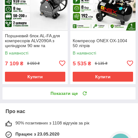
Поршневий блок AL-FA для
компресорів ALV2090A з
Компресор ONEX OX-1004
циліндром 90 мм та
50 літрів
системою V-поршнів
В наявності
В наявності
7 109
5 535
₴
₴
8 059 ₴
6 135 ₴
Купити
Купити
Показати ще
Про нас
90% позитивних з 1108 відгуків за рік
Працює з 23.05.2020