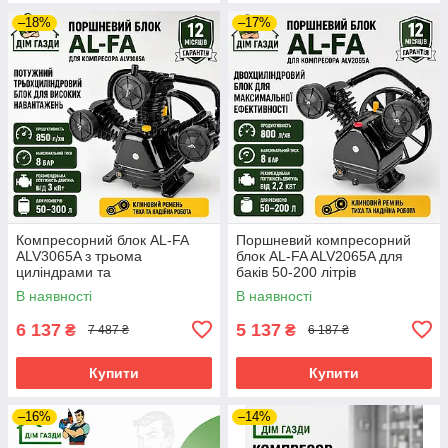
–18%
–17%
Компресорний блок AL-FA
Поршневий компресорний
ALV3065A з трьома
блок AL-FA ALV2065A для
циліндрами та
баків 50-200 літрів
максимальним тиском 8 бар
В наявності
В наявності
6 137
5 137
₴
₴
7 487 ₴
6 187 ₴
Купити
Купити
–16%
–14%