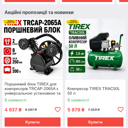
Акційні пропозиції та новинки
–20%
–20%
Поршневий блок TIREX для
компресорів TRCAP-2065A з
Компресор TIREX TRAC50L
універсальною установкою та
50 л
високим тиском
В наявності
В наявності
4 937
5 879
₴
₴
6 187 ₴
7 319 ₴
Купити
Купити