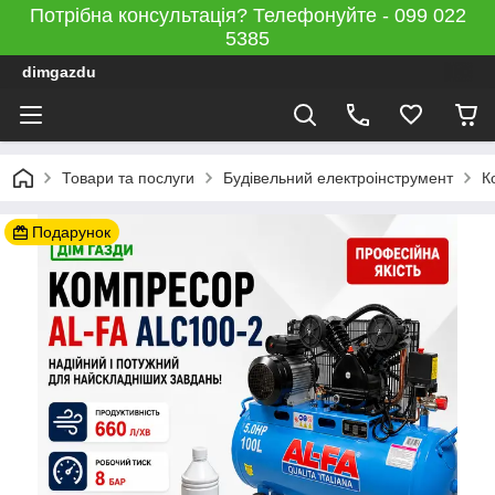
Потрібна консультація? Телефонуйте - 099 022
5385
dimgazdu
Товари та послуги
Будівельний електроінструмент
К
Подарунок