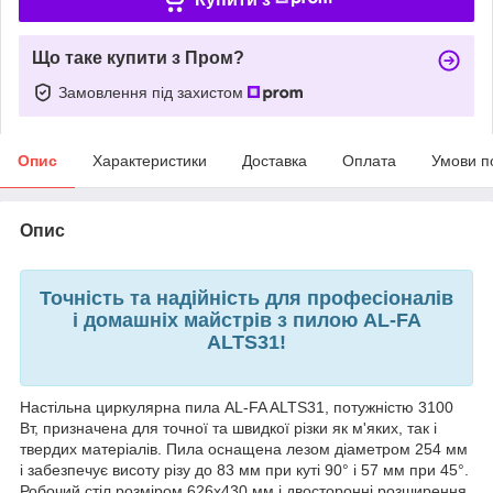
Що таке купити з Пром?
Замовлення під захистом
Опис
Характеристики
Доставка
Оплата
Умови п
Опис
Точність та надійність для професіоналів
і домашніх майстрів з пилою AL-FA
ALTS31!
Настільна циркулярна пила AL-FA ALTS31, потужністю 3100
Вт, призначена для точної та швидкої різки як м'яких, так і
твердих матеріалів. Пила оснащена лезом діаметром 254 мм
і забезпечує висоту різу до 83 мм при куті 90° і 57 мм при 45°.
Робочий стіл розміром 626х430 мм і двосторонні розширення