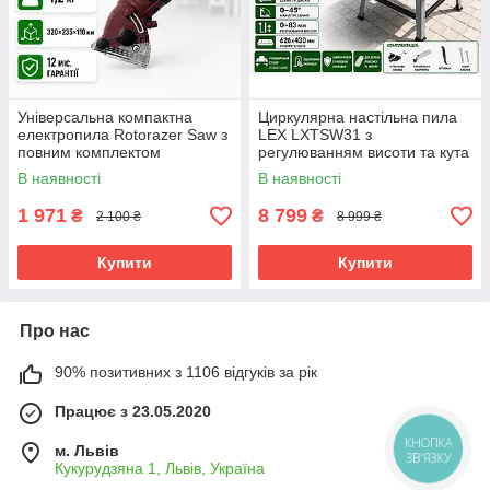
Універсальна компактна
Циркулярна настільна пила
електропила Rotorazer Saw з
LEX LXTSW31 з
повним комплектом
регулюванням висоти та кута
В наявності
В наявності
1 971
8 799
₴
₴
2 100 ₴
8 999 ₴
Купити
Купити
Про нас
90% позитивних з 1106 відгуків за рік
Працює з 23.05.2020
КНОПКА
м. Львів
ЗВ'ЯЗКУ
Кукурудзяна 1, Львів, Україна