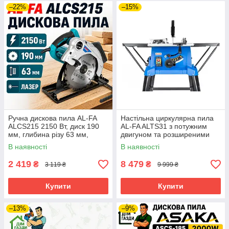
–22%
–15%
Ручна дискова пила AL-FA
Настільна циркулярна пила
ALCS215 2150 Вт, диск 190
AL-FA ALTS31 з потужним
мм, глибина різу 63 мм,
двигуном та розширеними
лазер
функціями
В наявності
В наявності
2 419
8 479
₴
₴
3 119 ₴
9 999 ₴
Купити
Купити
–13%
–9%