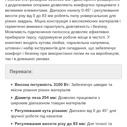
з додатковими опорами дозволяють комфортно працювати з
великими елементами. Діапазон нахилу 0-45° і регулювання
висоти різу від 0 до 83 мм роблять пилу універсальною для
різних завдань. Міцна конструкція з високоякісних матеріалів і
герметичні вимикачі гарантують довговічність і безпеку.
Можливість підключення пилососа дозволяє ефективно
прибирати тирсу, підтримуючи робоче місце в чистоті. У
комплект входять кутова лінійка, паралельна напрямна,
штовхач і набір інструментів для складання, що забезпечує
комфорт і безпеку при використанні пилки як на виробництві,
так і в домашніх умовах.
Переваги:
Висока потужність 3100 Вт:
Забезпечує швидке та
якісне різання різних матеріалів
Діаметр леза 254 мм:
Дозволяє працювати з
широким діапазоном товщин матеріалів
Регулювання кута різання:
Діапазон від 0 до 45° для
зручної роботи під нахилом
Регулювання висоти різу до 83 мм:
Для точної та