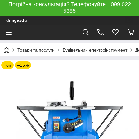
Потрібна консультація? Телефонуйте - 099 022
5385
dimgazdu
Товари та послуги
Будівельний електроінструмент
Д
Топ
–15%