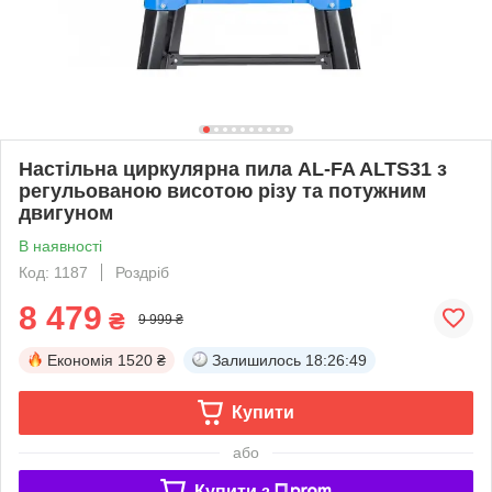
Настільна циркулярна пила AL-FA ALTS31 з
регульованою висотою різу та потужним
двигуном
В наявності
Код: 1187
Роздріб
8 479
₴
9 999 ₴
Економія
1520 ₴
Залишилось
18:26:48
Купити
або
Купити з