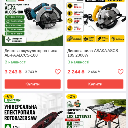
Дискова акумуляторна пила
Дискова пила ASAKA ASCS-
AL-FA ALCCS-180
185 2000W
В наявності
В наявності
3 243
2 244
₴
₴
3 743 ₴
2 464 ₴
Купити
Купити
–6%
–2%