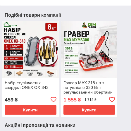
Подібні товари компанії
Набір ступінчастих
Гравер MAX 218 шт з
свердел ONEX OX-343
потужністю 330 Вт і
регульованими обертами
до 33000 об/хв
459
1 555
₴
₴
1 715 ₴
Купити
Купити
Акційні пропозиції та новинки