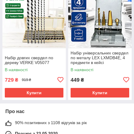
Набір універсальних свердел
Набір довгих свердел по
по металу LEX LXMDB4E, 4
дереву VERKE V05077
предмети в кейсі
В наявності
В наявності
729
449
₴
₴
919 ₴
Купити
Купити
Про нас
90% позитивних з 1108 відгуків за рік
Працює з 23.05.2020