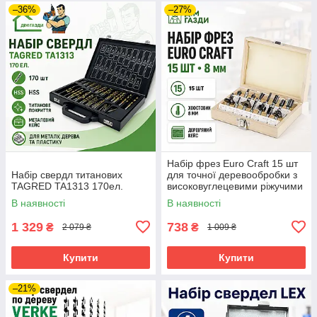
–36%
–27%
Набір фрез Euro Craft 15 шт
Набір свердл титанових
для точної деревообробки з
TAGRED TA1313 170ел.
високовуглецевими ріжучими
елементами та
В наявності
В наявності
органайзером
1 329
738
₴
₴
2 079 ₴
1 009 ₴
Купити
Купити
–21%