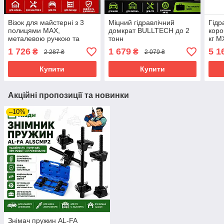
Візок для майстерні з 3
Міцний гідравлічний
Гідр
полицями MAX,
домкрат BULLTECH до 2
коро
металевою ручкою та
тонн
кг 
міцною конструкцією
1 726
1 679
5 1
₴
₴
2 287 ₴
2 079 ₴
Купити
Купити
Акційні пропозиції та новинки
–10%
Знімач пружин AL-FA