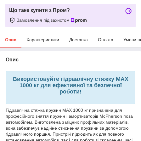
Що таке купити з Пром?
Замовлення під захистом
Опис
Характеристики
Доставка
Оплата
Умови п
Опис
Використовуйте гідравлічну стяжку MAX
1000 кг для ефективної та безпечної
роботи!
Гідравлічна стяжка пружин MAX 1000 кг призначена для
професійного зняття пружин і амортизаторів McPherson поза
автомобілем. Виготовлена з міцних профільних матеріалів,
вона забезпечує надійне стиснення пружини за допомогою
гідравлічного поршня. Пристрій підходить як для повного
встановлення автомобіля, так і для роботи зі складеним шасі,