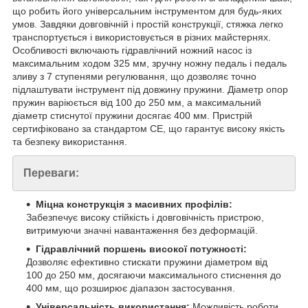
що робить його універсальним інструментом для будь-яких
умов. Завдяки довговічній і простій конструкції, стяжка легко
транспортується і використовується в різних майстернях.
Особливості включають гідравлічний ножний насос із
максимальним ходом 325 мм, зручну ножну педаль і педаль
зливу з 7 ступенями регулювання, що дозволяє точно
підлаштувати інструмент під довжину пружини. Діаметр опор
пружин варіюється від 100 до 250 мм, а максимальний
діаметр стиснутої пружини досягає 400 мм. Пристрій
сертифіковано за стандартом CE, що гарантує високу якість
та безпеку використання.
Переваги:
Міцна конструкція з масивних профілів:
Забезпечує високу стійкість і довговічність пристрою,
витримуючи значні навантаження без деформацій.
Гідравлічний поршень високої потужності:
Дозволяє ефективно стискати пружини діаметром від
100 до 250 мм, досягаючи максимального стиснення до
400 мм, що розширює діапазон застосування.
Універсальність використання:
Можливість роботи