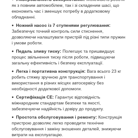
як з повним автомобілем, так і зі складеним шасі, що
економить час і зменшує потребу в додатковому
обладнанні.
Ножний насос із 7 ступенями регулювання:
Забезпечує точний контроль сили стиснення,
дозволяючи налаштувати пристрій під різні типи пружин
і умови роботи.
Педаль зливу тиску:
Полегшує та пришвидшує
процес звільнення тиску після роботи, підвищуючи
загальну ефективність і безпеку експлуатації.
Легка і портативна конструкція:
Вага всього 23 кг
робить стяжку зручною для транспортування і
використання в різних місцях автосервісу без
необхідності додаткової допомоги.
Сертифікація CE:
Гарантує відповідність
міжнародним стандартам безпеки та якості,
забезпечуючи надійність і довіру до продукту.
Простота обслуговування і ремонту:
Конструкція
пристрою дозволяє легко проводити технічне
обслуговування і заміну зношених деталей, знижуючи
витрати на експлуатацію.