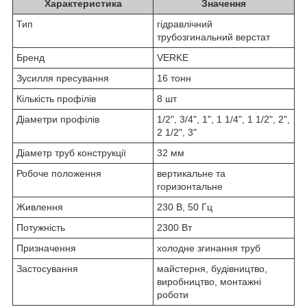
Характеристика
Значення
Тип
гідравлічний
трубозгинальний верстат
Бренд
VERKE
Зусилля пресування
16 тонн
Кількість профілів
8 шт
Діаметри профілів
1/2", 3/4", 1", 1 1/4", 1 1/2", 2",
2 1/2", 3"
Діаметр труб конструкції
32 мм
Робоче положення
вертикальне та
горизонтальне
Живлення
230 В, 50 Гц
Потужність
2300 Вт
Призначення
холодне згинання труб
Застосування
майстерня, будівництво,
виробництво, монтажні
роботи