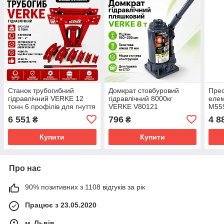
Станок трубогибний
Домкрат стовбуровий
Прес
гідравлічний VERKE 12
гідравлічний 8000кг
еле
тонн 6 профілів для гнуття
VERKE V80121
M55
труб
6 551
796
4 8
₴
₴
Купити
Купити
Про нас
90% позитивних з 1108 відгуків за рік
Працює з 23.05.2020
м. Львів