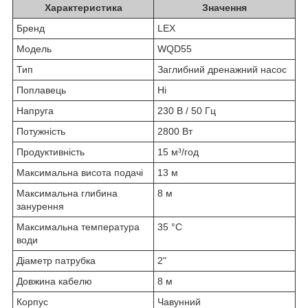
Характеристика
Значення
Бренд
LEX
Модель
WQD55
Тип
Заглибний дренажний насос
Поплавець
Ні
Напруга
230 В / 50 Гц
Потужність
2800 Вт
Продуктивність
15 м³/год
Максимальна висота подачі
13 м
Максимальна глибина
8 м
занурення
Максимальна температура
35 °C
води
Діаметр патрубка
2"
Довжина кабелю
8 м
Корпус
Чавунний