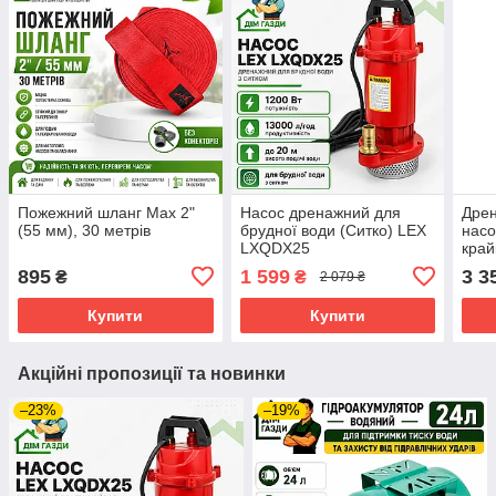
Пожежний шланг Max 2"
Насос дренажний для
Дре
(55 мм), 30 метрів
брудної води (Ситко) LEX
насо
LXQDX25
край
895
1 599
3 3
₴
₴
2 079 ₴
Купити
Купити
Акційні пропозиції та новинки
–23%
–19%