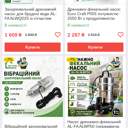
Занурювальний дренажний
Дренажно-фекальний насос
насос для брудної води AL-
Euro Craft P055 потужністю
FA ALWQD25 із сітчастим
2550 Вт з продуктивністю
фільтром
1300 л/г
В наявності
В наявності
1 609
2 287
₴
₴
1 840 ₴
2 516 ₴
Купити
Купити
–7%
–7%
Насос дренажно-фекальний
Вібраційний занурювальний
AL-FA ALWP50 (нержавіюча