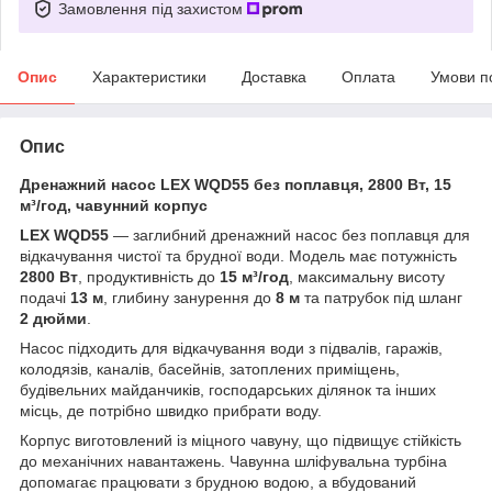
Замовлення під захистом
Опис
Характеристики
Доставка
Оплата
Умови п
Опис
Дренажний насос LEX WQD55 без поплавця, 2800 Вт, 15
м³/год, чавунний корпус
LEX WQD55
— заглибний дренажний насос без поплавця для
відкачування чистої та брудної води. Модель має потужність
2800 Вт
, продуктивність до
15 м³/год
, максимальну висоту
подачі
13 м
, глибину занурення до
8 м
та патрубок під шланг
2 дюйми
.
Насос підходить для відкачування води з підвалів, гаражів,
колодязів, каналів, басейнів, затоплених приміщень,
будівельних майданчиків, господарських ділянок та інших
місць, де потрібно швидко прибрати воду.
Корпус виготовлений із міцного чавуну, що підвищує стійкість
до механічних навантажень. Чавунна шліфувальна турбіна
допомагає працювати з брудною водою, а вбудований