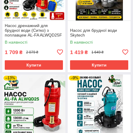
Насос дренажний для
брудної води (Ситко) з
Насос для брудної води
поплавцем AL-FA ALWQD25F
Skytech
В наявності
В наявності
1 709
1 419
₴
₴
2 079 ₴
1 649 ₴
Купити
Купити
–13%
–9%