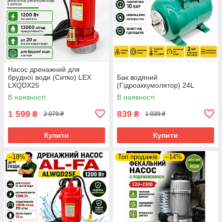
Насос дренажний для
брудної води (Ситко) LEX
Бак водяний
LXQDX25
(Гідроаккумолятор) 24L
В наявності
В наявності
1 599
839
₴
₴
2 079 ₴
1 039 ₴
Купити
Купити
–18%
Топ продажів
–14%