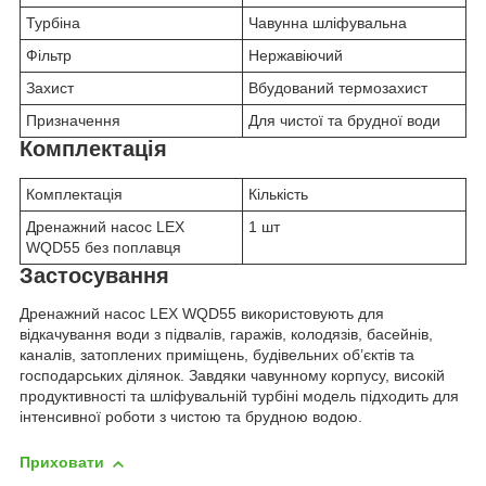
Турбіна
Чавунна шліфувальна
Фільтр
Нержавіючий
Захист
Вбудований термозахист
Призначення
Для чистої та брудної води
Комплектація
Комплектація
Кількість
Дренажний насос LEX
1 шт
WQD55 без поплавця
Застосування
Дренажний насос LEX WQD55 використовують для
відкачування води з підвалів, гаражів, колодязів, басейнів,
каналів, затоплених приміщень, будівельних об’єктів та
господарських ділянок. Завдяки чавунному корпусу, високій
продуктивності та шліфувальній турбіні модель підходить для
інтенсивної роботи з чистою та брудною водою.
Приховати