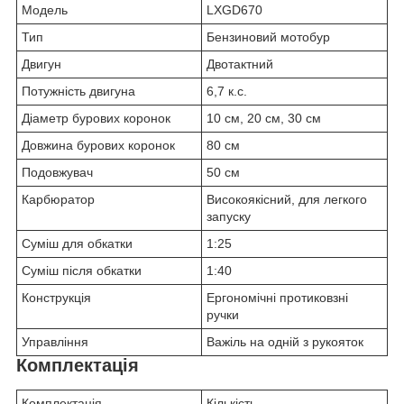
Модель
LXGD670
Тип
Бензиновий мотобур
Двигун
Двотактний
Потужність двигуна
6,7 к.с.
Діаметр бурових коронок
10 см, 20 см, 30 см
Довжина бурових коронок
80 см
Подовжувач
50 см
Карбюратор
Високоякісний, для легкого
запуску
Суміш для обкатки
1:25
Суміш після обкатки
1:40
Конструкція
Ергономічні протиковзні
ручки
Управління
Важіль на одній з рукояток
Комплектація
Комплектація
Кількість