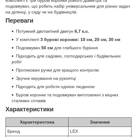
комплекті є три бурові коронки різного діаметра та
подовжувач, що робить набір універсальним для різних задач
на ділянці, у саду чи на будівництві.
Переваги
Потужний двотактний двигун
6,7 к.с.
У комплекті
3 бурові коронки: 10 см, 20 см, 30 см
Подовжувач
50 см
для глибшого буріння
Підходить для садових, господарських і будівельних
робіт
Протиковзні ручки для кращого контролю
Зручне керування на рукоятці
Підходить для роботи однією людиною
Бурові коронки та подовжувач виготовлені з міцних
сталевих сплавів
Характеристики
Характеристика
Значення
Бренд
LEX