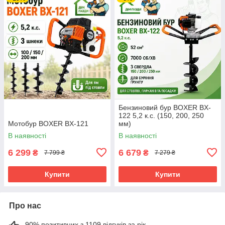
Бензиновий бур BOXER BX-
122 5,2 к.с. (150, 200, 250
Мотобур BOXER BX-121
мм)
В наявності
В наявності
6 299
6 679
₴
₴
7 799 ₴
7 279 ₴
Купити
Купити
Про нас
90% позитивних з 1109 відгуків за рік