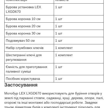
Бурова установка LEX
1 шт
LXGD670
Бурова коронка 10 см
1 шт
Бурова коронка 20 см
1 шт
Бурова коронка 30 см
1 шт
Подовжувач 50 см
1 шт
Набір службових ключів
1 комплект
Шестигранні ключі для
1 комплект
регулювання
Ємність для приготування
1 шт
паливної суміші
Посібник користувача
1 шт
Застосування
Мотобур LEX LXGD670 використовують для буріння отворів у
землі під парканні стовпи, саджанці, кущі, дерева, опори, палі,
огорожі та інші монтажні або господарські роботи. Завдяки
трьом діаметрам бурів у комплекті інструмент підходить для