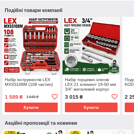
Подібні товари компанії
Набір інструментів LEX
Набір торцевих ключів
Подо
MXSS108M (108 частин)
LEX 21 елемент 19-50 мм
KOD
3/4" металевий корпус
1 589
3 015
2 2
₴
₴
1 649 ₴
Купити
Купити
Акційні пропозиції та новинки
–19%
–8%