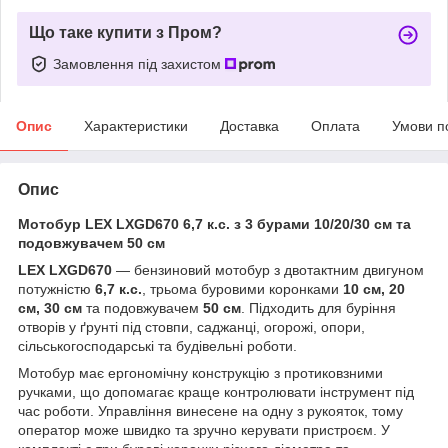
Що таке купити з Пром?
Замовлення під захистом
Опис
Характеристики
Доставка
Оплата
Умови п
Опис
Мотобур LEX LXGD670 6,7 к.с. з 3 бурами 10/20/30 см та
подовжувачем 50 см
LEX LXGD670
— бензиновий мотобур з двотактним двигуном
потужністю
6,7 к.с.
, трьома буровими коронками
10 см, 20
см, 30 см
та подовжувачем
50 см
. Підходить для буріння
отворів у ґрунті під стовпи, саджанці, огорожі, опори,
сільськогосподарські та будівельні роботи.
Мотобур має ергономічну конструкцію з протиковзними
ручками, що допомагає краще контролювати інструмент під
час роботи. Управління винесене на одну з рукояток, тому
оператор може швидко та зручно керувати пристроєм. У