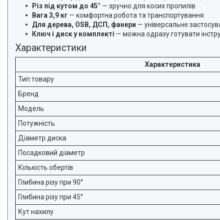
Різ під кутом до 45°
— зручно для косих пропилів
Вага 3,9 кг
— комфортна робота та транспортування
Для дерева, OSB, ДСП, фанери
— універсальне застосув
Ключ і диск у комплекті
— можна одразу готувати інстр
Характеристики
Характеристика
Тип товару
Бренд
Модель
Потужність
Діаметр диска
Посадковий діаметр
Кількість обертів
Глибина різу при 90°
Глибина різу при 45°
Кут нахилу