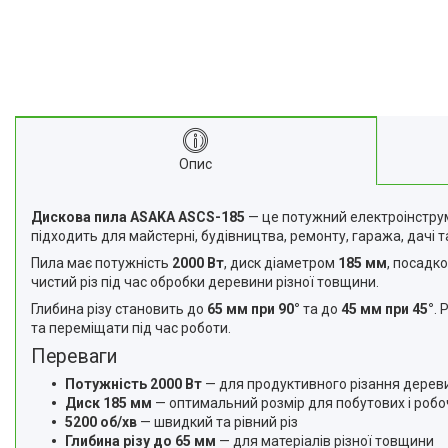
Про нас
Відгуки
Корисні статті
Опис
Дискова пила ASAKA ASCS-185
— це потужний електроінструм
підходить для майстерні, будівництва, ремонту, гаража, дачі 
Пила має потужність
2000 Вт
, диск діаметром
185 мм
, посадк
чистий різ під час обробки деревини різної товщини.
Глибина різу становить до
65 мм при 90°
та до
45 мм при 45°
.
та переміщати під час роботи.
Переваги
Потужність 2000 Вт
— для продуктивного різання дерев
Диск 185 мм
— оптимальний розмір для побутових і робо
5200 об/хв
— швидкий та рівний різ
Глибина різу до 65 мм
— для матеріалів різної товщини