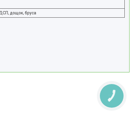
 ДСП, дощок, бруса
КНОПКА
ЗВ'ЯЗКУ