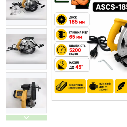
Генератори бензинові та
дизельні
Обігрівачі
Спорт і відпочинок
Дім і сад
Побутова техніка і догляд
Все для кухні
Меблі
Резервне живлення для дому
Тактичне взуття
Мангали, грилі та аксесуари
Інструменти для Саду і дому
Автотовари
Електроінструменти
Обігрівачі
Товари зі знижкою