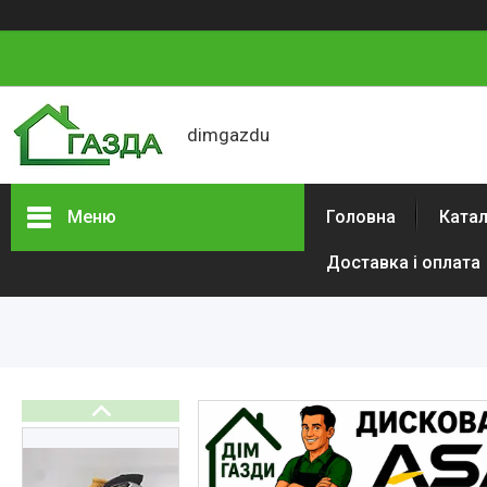
dimgazdu
Меню
Головна
Катал
Доставка і оплата
Каталог товарів
Автотовари
Сад і будинок
Будівельний
електроінструмент
Інструменти
Аксесуари та витратні
матеріали