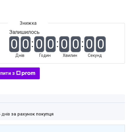
Залишилось
0
0
0
0
0
0
0
0
Днів
Годин
Хвилин
Секунд
пити з
4 днів
за рахунок покупця