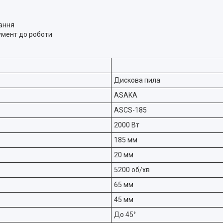
ання
умент до роботи
Дискова пила
ASAKA
ASCS-185
2000 Вт
185 мм
20 мм
5200 об/хв
65 мм
45 мм
До 45°