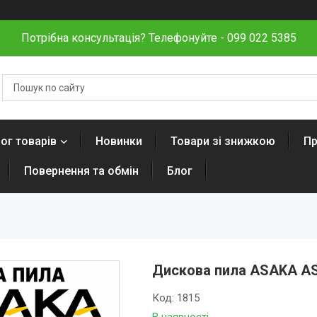
Потрібна консультація? Телефонуйте - 099 022 5385
ог товарів
Новинки
Товари зі знижкою
Пр
Повернення та обмін
Блог
Дискова пила ASAKA A
Код:
1815