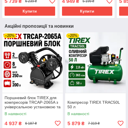
5 739
4 949
5 8
₴
₴
6 239 ₴
5 199 ₴
Купити
Купити
Акційні пропозиції та новинки
–20%
–20%
Поршневий блок TIREX для
компресорів TRCAP-2065A з
Компресор TIREX TRAC50L
універсальною установкою та
50 л
високим тиском
В наявності
В наявності
4 937
5 879
₴
₴
6 187 ₴
7 319 ₴