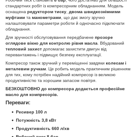
стандартних робіт із компресорним обладнанням. Модель
оснащена
редуктором тиску
,
двома швидкознімними
муфтами
та
манометрами
, що дає змогу зручно
налаштовувати параметри роботи й одночасно підключати
обладнання.
Для зручності обслуговування передбачене
прозоре
оглядове вікно для контролю рівня масла
. Вбудований
тепловий захист
допомагає захистити двигун від
перевантажень і підвищує безпеку експлуатації.
Компресор також зручний у переміщенні завдяки
колесам і
металевим ручкам
. Це робить модель практичним рішенням
для тих, кому потрібен надійний компресор із великою
продуктивністю та хорошим запасом повітря.
БЕЗКОШТОВНО до компресора додається професійне
масло для компресорів.
Переваги:
Ресивер 100 л
Потужність 3,8 кВт
Продуктивність 660 л/хв
Робочий тиск 8 бар