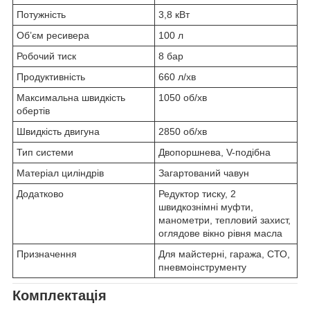
Потужність
3,8 кВт
Об’єм ресивера
100 л
Робочий тиск
8 бар
Продуктивність
660 л/хв
Максимальна швидкість
1050 об/хв
обертів
Швидкість двигуна
2850 об/хв
Тип системи
Двопоршнева, V-подібна
Матеріал циліндрів
Загартований чавун
Додатково
Редуктор тиску, 2
швидкознімні муфти,
манометри, тепловий захист,
оглядове вікно рівня масла
Призначення
Для майстерні, гаража, СТО,
пневмоінструменту
Комплектація