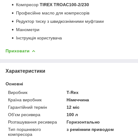
Компресор
TIREX TROAC100-2/230
Професійне масло для компресорів
Редуктор тиску з швидкознімними муфтами
Манометри
Інструкція користувача
Приховати
Характеристики
Основні
Виробник
T-Rex
Країна виробник
Німеччина
Гарантійний термін
12 міс
Об'єм ресивера
100 л
Розташування ресивера
Горизонтально
Тип поршневого
з ремінним приводом
компресора