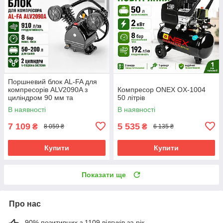
Поршневий блок AL-FA для
компресорів ALV2090A з
Компресор ONEX OX-1004
циліндром 90 мм та
50 літрів
системою V-поршнів
В наявності
В наявності
7 109
5 535
₴
₴
8 059 ₴
6 135 ₴
Купити
Купити
Показати ще
Про нас
90% позитивних з 1109 відгуків за рік