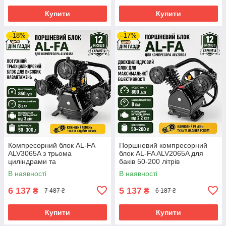
Купити
Купити
–18%
–17%
Компресорний блок AL-FA
Поршневий компресорний
ALV3065A з трьома
блок AL-FA ALV2065A для
циліндрами та
баків 50-200 літрів
максимальним тиском 8 бар
В наявності
В наявності
6 137
5 137
₴
₴
7 487 ₴
6 187 ₴
Купити
Купити