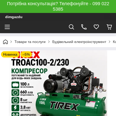
Потрібна консультація? Телефонуйте - 099 022
5385
dimgazdu
Товари та послуги
Будівельний електроінструмент
К
Новинка
–5%