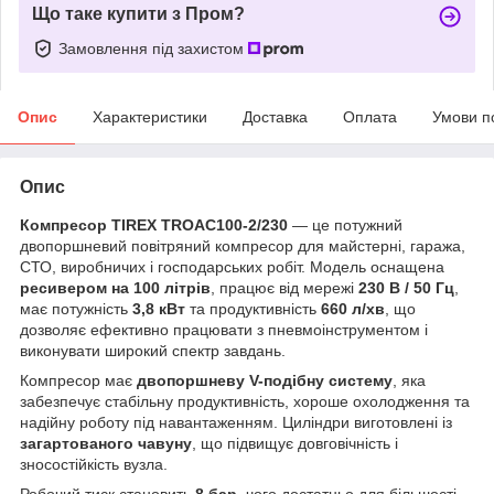
Що таке купити з Пром?
Замовлення під захистом
Опис
Характеристики
Доставка
Оплата
Умови п
Опис
Компресор TIREX TROAC100-2/230
— це потужний
двопоршневий повітряний компресор для майстерні, гаража,
СТО, виробничих і господарських робіт. Модель оснащена
ресивером на 100 літрів
, працює від мережі
230 В / 50 Гц
,
має потужність
3,8 кВт
та продуктивність
660 л/хв
, що
дозволяє ефективно працювати з пневмоінструментом і
виконувати широкий спектр завдань.
Компресор має
двопоршневу V-подібну систему
, яка
забезпечує стабільну продуктивність, хороше охолодження та
надійну роботу під навантаженням. Циліндри виготовлені із
загартованого чавуну
, що підвищує довговічність і
зносостійкість вузла.
Робочий тиск становить
8 бар
, чого достатньо для більшості