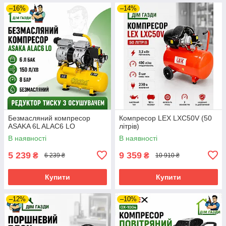
–16%
–14%
Безмасляний компресор
Компресор LEX LXC50V (50
ASAKA 6L ALAC6 LO
літрів)
В наявності
В наявності
5 239
9 359
₴
₴
6 239 ₴
10 910 ₴
Купити
Купити
–12%
–10%