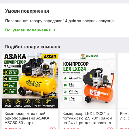
Умови повернення
Повернення товару впродовж 14 днів за рахунок покупця
Всі умови повернення
Подібні товари компанії
Компресор масляний
Компресор LEX LXC24 з
Комп
однопоршневий ASAKA
потужністю 2.5 кВт і баком
л.с. 
ASC50 50 літрів
на 24 літри для гаража та
майстерні