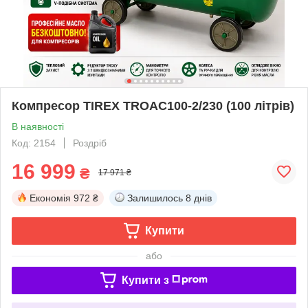
Компресор TIREX TROAC100-2/230 (100 літрів)
В наявності
Код: 2154
Роздріб
16 999
₴
17 971 ₴
Економія
972 ₴
Залишилось
8 днів
Купити
або
Купити з