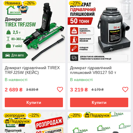
Новинка
–26%
–23%
Домкрат гідравлічний TIREX
Домкрат гідравлічний
TRFJ25W (КЕЙС)
пляшковий V80127 50 т
В наявності
В наявності
2 689
3 219
₴
₴
3 639 ₴
4 179 ₴
Купити
Купити
розпродаж
–22%
–20%
Подарунок
Подарунок