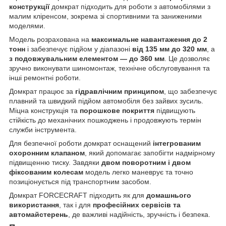
конструкції
домкрат підходить для роботи з автомобілями з
малим кліренсом, зокрема зі спортивними та заниженими
моделями.
Модель розрахована на
максимальне навантаження до 2
тонн
і забезпечує підйом у діапазоні
від 135 мм до 320 мм
, а
з подовжувальним елементом — до 360 мм
. Це дозволяє
зручно виконувати шиномонтаж, технічне обслуговування та
інші ремонтні роботи.
Домкрат працює за
гідравлічним принципом
, що забезпечує
плавний та швидкий підйом автомобіля без зайвих зусиль.
Міцна конструкція та
порошкове покриття
підвищують
стійкість до механічних пошкоджень і продовжують термін
служби інструмента.
Для безпечної роботи домкрат оснащений
інтегрованим
охоронним клапаном
, який допомагає запобігти надмірному
підвищенню тиску. Завдяки
двом поворотним і двом
фіксованим колесам
модель легко маневрує та точно
позиціонується під транспортним засобом.
Домкрат FORCECRAFT підходить як для
домашнього
використання
, так і для
професійних сервісів та
автомайстерень
, де важливі надійність, зручність і безпека.