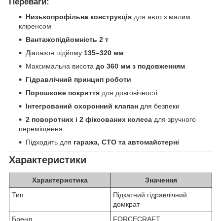
Переваги:
Низькопрофільна конструкція
для авто з малим
кліренсом
Вантажопідйомність 2 т
Діапазон підйому
135–320 мм
Максимальна висота
до 360 мм з подовженням
Гідравлічний принцип роботи
Порошкове покриття
для довговічності
Інтегрований охоронний клапан
для безпеки
2 поворотних і 2 фіксованих колеса
для зручного
переміщення
Підходить для
гаража, СТО та автомайстерні
Характеристики
Характеристика
Значення
Тип
Підкатний гідравлічний
домкрат
Бренд
FORCECRAFT