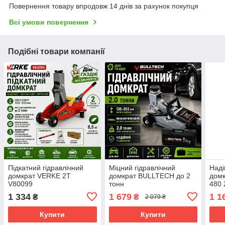
Повернення товару впродовж 14 днів за рахунок покупця
Всі умови повернення
Подібні товари компанії
Підкатний гідравлічний
Міцний гідравлічний
Наді
домкрат VERKE 2Т
домкрат BULLTECH до 2
дом
V80099
тонн
480 
1 334
1 679
1 1
₴
₴
2 079 ₴
Купити
Купити