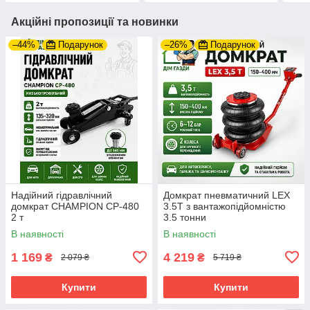
Акційні пропозиції та новинки
–44%
Подарунок
–26%
Подарунок
Надійний гідравлічний
Домкрат пневматичний LEX
домкрат CHAMPION CP-480
3.5Т з вантажопідйомністю
2 т
3.5 тонни
В наявності
В наявності
1 169
4 219
₴
₴
2 079 ₴
5 719 ₴
Купити
Купити