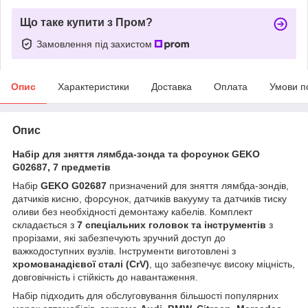
Що таке купити з Пром?
Замовлення під захистом
Опис
Характеристики
Доставка
Оплата
Умови п
Опис
Набір для зняття лямбда-зонда та форсунок GEKO
G02687, 7 предметів
Набір
GEKO G02687
призначений для зняття лямбда-зондів,
датчиків кисню, форсунок, датчиків вакууму та датчиків тиску
оливи без необхідності демонтажу кабелів. Комплект
складається з
7 спеціальних головок та інструментів
з
прорізами, які забезпечують зручний доступ до
важкодоступних вузлів. Інструменти виготовлені з
хромованадієвої сталі (CrV)
, що забезпечує високу міцність,
довговічність і стійкість до навантаження.
Набір підходить для обслуговування більшості популярних