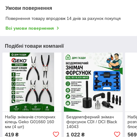
Умови повернення
Повернення товару впродовж 14 днів за рахунок покупця
Всі умови повернення
Подібні товари компанії
Набір знімачів стопорних
Бездемпферний знімач
Набі
кілець Geko G01660 160
форсунок CDI / DCI Black
розп
мм (4 шт)
14043
бло
G02
419
1 022
569
₴
₴