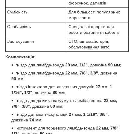
форсунок, датчиків
Сумісність
Для більшості популярних
марок авто
Особливість
Спеціальні прорізи для
роботи без зняття кабелів
Застосування
СТО, автомайстерні,
обслуговування авто
Комплектація:
гніздо для лямбда-зонда
29 мм, 1/2"
, довжина
90 мм
;
гніздо для лямбда-зонда
22 мм, 7/8", 3/8"
, довжина
90 мм
;
гніздо інжектора для дизельних двигунів
27 мм, 1
1/16", 1/2"
, довжина
80 мм
;
гніздо для датчика вакууму та лямбда-зонда
22 мм,
7/8", 3/8"
, довжина
80 мм
;
гніздо датчика тиску оливи
27 мм, 1 1/16", 3/8"
,
довжина
74 мм
;
інструмент для торцевого лямбда-зонда
22 мм, 7/8",
1/2"
, довжина
50 мм
;