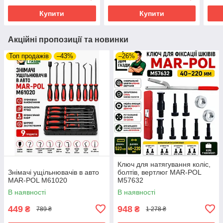
Купити
Купити
Акційні пропозиції та новинки
Топ продажів
–43%
–26%
Ключ для натягування коліс,
Знімачі ущільнювачів в авто
болтів, вертлюг MAR-POL
MAR-POL M61020
M57632
В наявності
В наявності
449
948
₴
₴
789 ₴
1 278 ₴