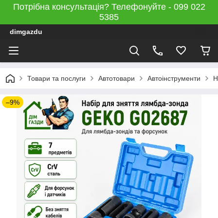
Потрібна консультація? Телефонуйте - 099 022
5385
dimgazdu
Товари та послуги
Автотовари
Автоінструменти
Н
–9%