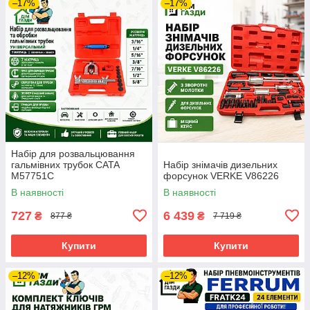
–17%
–17%
Набір для розвальцювання
гальмівних трубок CATA
Набір знімачів дизельних
M57751C
форсунок VERKE V86226
В наявності
В наявності
727
6 439
₴
₴
877 ₴
7 719 ₴
Купити
Купити
–12%
–12%