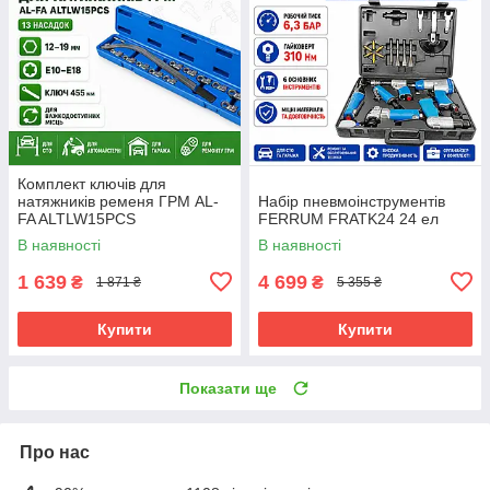
Комплект ключів для
натяжників ременя ГРМ AL-
Набір пневмоінструментів
FA ALTLW15PCS
FERRUM FRATK24 24 ел
В наявності
В наявності
1 639
4 699
₴
₴
1 871 ₴
5 355 ₴
Купити
Купити
Показати ще
Про нас