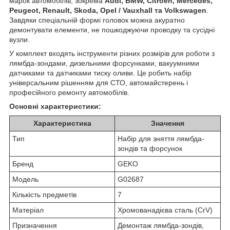
марок автомобілів, зокрема
Audi, BMW, Citroen, Mercedes,
Peugeot, Renault, Skoda, Opel / Vauxhall та Volkswagen
.
Завдяки спеціальній формі головок можна акуратно
демонтувати елементи, не пошкоджуючи проводку та сусідні
вузли.
У комплект входять інструменти різних розмірів для роботи з
лямбда-зондами, дизельними форсунками, вакуумними
датчиками та датчиками тиску оливи. Це робить набір
універсальним рішенням для СТО, автомайстерень і
професійного ремонту автомобілів.
Основні характеристики:
Характеристика
Значення
Тип
Набір для зняття лямбда-
зондів та форсунок
Бренд
GEKO
Модель
G02687
Кількість предметів
7
Матеріал
Хромованадієва сталь (CrV)
Призначення
Демонтаж лямбда-зондів,