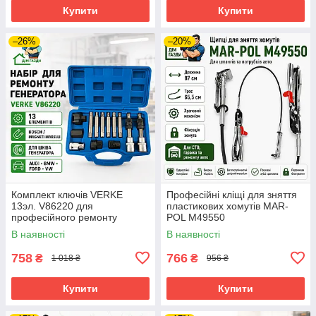
Купити
Купити
–26%
–20%
Комплект ключів VERKE
Професійні кліщі для зняття
13эл. V86220 для
пластикових хомутів MAR-
професійного ремонту
POL M49550
генератора автомобілів
В наявності
В наявності
758
766
₴
₴
1 018 ₴
956 ₴
Купити
Купити