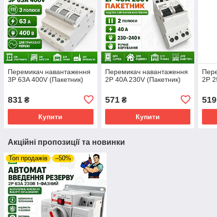
Перемикач навантаження
Перемикач навантаження
Пер
3P 63A 400V (Пакетник)
2P 40A 230V (Пакетник)
2P 2
831
571
519
₴
₴
Купити
Купити
Акційні пропозиції та новинки
Топ продажів
–50%