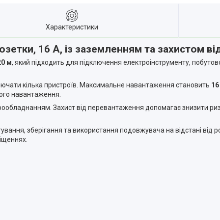
Характеристики
зетки, 16 А, із заземленням та захистом в
20 м
, який підходить для підключення електроінструменту, побутово
ключати кілька пристроїв. Максимальне навантаження становить
16
мого навантаження.
трообладнанням. Захист від перевантаження допомагає знизити р
вання, зберігання та використання подовжувача на відстані від ро
іщеннях.