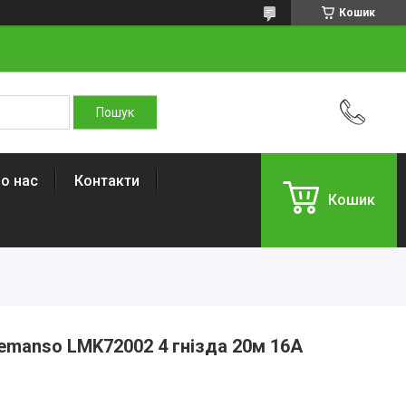
Кошик
о нас
Контакти
Кошик
manso LMK72002 4 гнізда 20м 16A