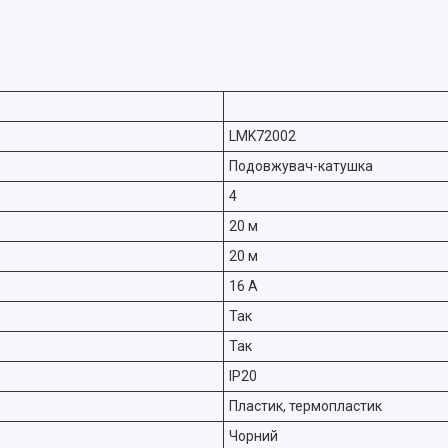
LMK72002
Подовжувач-катушка
4
20 м
20 м
16 А
Так
Так
IP20
Пластик, термопластик
Чорний