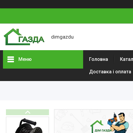
dimgazdu
Меню
Головна
Катал
Доставка і оплата
Каталог товарів
Автотовари
Сад і будинок
Будівельний
електроінструмент
Інструменти
Аксесуари та витратні
матеріали