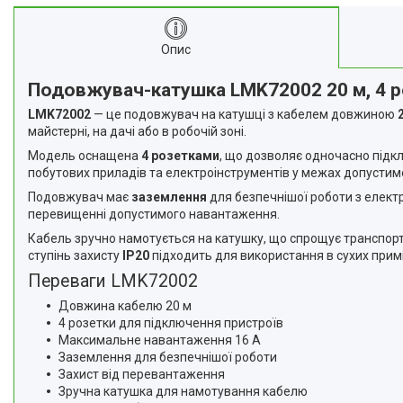
Про нас
Відгуки
Опис
Корисні статті
Подовжувач-катушка LMK72002 20 м, 4 ро
LMK72002
— це подовжувач на катушці з кабелем довжиною
майстерні, на дачі або в робочій зоні.
Модель оснащена
4 розетками
, що дозволяє одночасно під
побутових приладів та електроінструментів у межах допусти
Подовжувач має
заземлення
для безпечнішої роботи з елек
перевищенні допустимого навантаження.
Кабель зручно намотується на катушку, що спрощує транспорту
ступінь захисту
IP20
підходить для використання в сухих прим
Переваги LMK72002
Довжина кабелю 20 м
4 розетки для підключення пристроїв
Максимальне навантаження 16 А
Заземлення для безпечнішої роботи
Захист від перевантаження
Зручна катушка для намотування кабелю