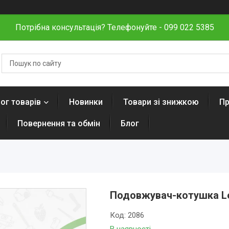
Потрібна консультація? Телефонуйте - 099 022 5385
ог товарів
Новинки
Товари зі знижкою
Пр
Повернення та обмін
Блог
Подовжувач-котушка Le
Код:
2086