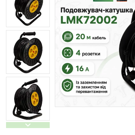
Генератори бензинові та
дизельні
Обігрівачі
Спорт і відпочинок
Дім і сад
Побутова техніка і догляд
Все для кухні
Меблі
Резервне живлення для дому
Тактичне взуття
Мангали, грилі та аксесуари
Інструменти для Саду і дому
Автотовари
Електроінструменти
Обігрівачі
Товари зі знижкою