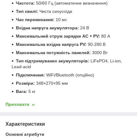
Частота:
50/60 Гц (автоматичне визначення)
Тип хвилі:
Чиста синусоїда
Час перемикання:
10 мс
Вхідна напруга акумулятора:
24 В
Максимальний струм зарядки AC + PV:
80 А
Максимальна вхідна напруга PV:
90-280 В
Максимальна потужність панелей:
3000 Вт
Тип підтримуваних акумуляторів:
LiFePO4, Li-ion,
Lead-acid
Підключення:
WiFi/Bluetooth (опційно)
Розміри:
348×270×95 мм
Вага:
5 кг
Приховати
Характеристики
Основні атрибути