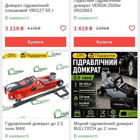
Підкатний гідравлічний
Домкрат гідравлічний
домкрат VERDA 2500кг
пляшковий V80127 50 т
SN10663
В наявності
В наявності
3 219
1 619
₴
₴
4 179 ₴
2 079 ₴
Купити
Купити
–20%
Подарунок
–19%
Подарунок
Гідравлічний домкрат до 2,5
Міцний гідравлічний домкрат
тонн MAX
BULLTECH до 2 тонн
В наявності
В наявності