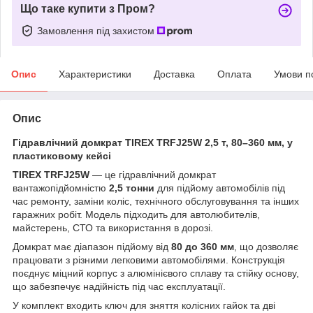
Що таке купити з Пром?
Замовлення під захистом
Опис
Характеристики
Доставка
Оплата
Умови п
Опис
Гідравлічний домкрат TIREX TRFJ25W 2,5 т, 80–360 мм, у
пластиковому кейсі
TIREX TRFJ25W
— це гідравлічний домкрат
вантажопідйомністю
2,5 тонни
для підйому автомобілів під
час ремонту, заміни коліс, технічного обслуговування та інших
гаражних робіт. Модель підходить для автолюбителів,
майстерень, СТО та використання в дорозі.
Домкрат має діапазон підйому від
80 до 360 мм
, що дозволяє
працювати з різними легковими автомобілями. Конструкція
поєднує міцний корпус з алюмінієвого сплаву та стійку основу,
що забезпечує надійність під час експлуатації.
У комплект входить ключ для зняття колісних гайок та дві