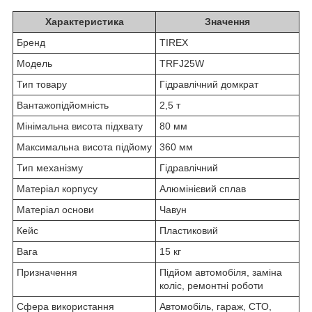
Характеристика
Значення
Бренд
TIREX
Модель
TRFJ25W
Тип товару
Гідравлічний домкрат
Вантажопідйомність
2,5 т
Мінімальна висота підхвату
80 мм
Максимальна висота підйому
360 мм
Тип механізму
Гідравлічний
Матеріал корпусу
Алюмінієвий сплав
Матеріал основи
Чавун
Кейс
Пластиковий
Вага
15 кг
Призначення
Підйом автомобіля, заміна
коліс, ремонтні роботи
Сфера використання
Автомобіль, гараж, СТО,