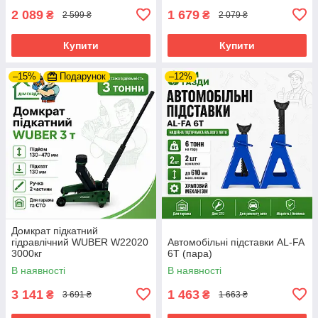
2 089
1 679
₴
₴
2 599 ₴
2 079 ₴
Купити
Купити
–15%
Подарунок
–12%
Домкрат підкатний
гідравлічний WUBER W22020
Автомобільні підставки AL-FA
3000кг
6Т (пара)
В наявності
В наявності
3 141
1 463
₴
₴
3 691 ₴
1 663 ₴