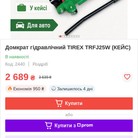
Домкрат гідравлічний TIREX TRFJ25W (КЕЙС)
В наявності
Код: 2440
Роздріб
2 689
₴
3 639 ₴
Економія
950 ₴
Залишилось
4 дні
Купити
або
Купити з