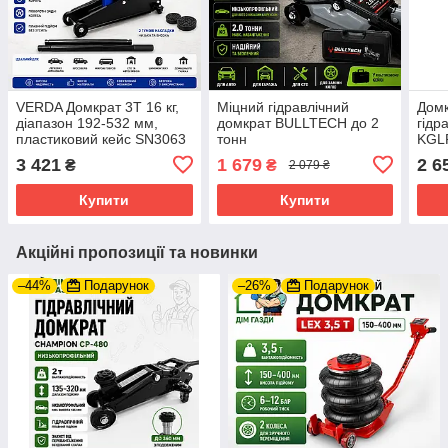
VERDA Домкрат 3T 16 кг,
Міцний гідравлічний
Домк
діапазон 192-532 мм,
домкрат BULLTECH до 2
гідр
пластиковий кейс SN3063
тонн
KGL
3 421
1 679
2 6
₴
₴
2 079 ₴
Купити
Купити
Акційні пропозиції та новинки
–44%
Подарунок
–26%
Подарунок