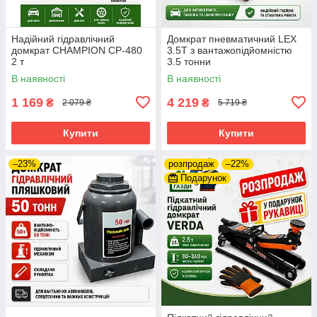
Надійний гідравлічний
Домкрат пневматичний LEX
домкрат CHAMPION CP-480
3.5Т з вантажопідйомністю
2 т
3.5 тонни
В наявності
В наявності
1 169
4 219
₴
₴
2 079 ₴
5 719 ₴
Купити
Купити
–23%
розпродаж
–22%
Подарунок