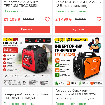
генератор 3.2- 3.5 кВт
Narva NGI 3500 3.4 кВт 220 В
FERRUM FRGG3335io
12 В, чиста синусоїда
В наявності
Готово до відправки
23 199
24 499
₴
₴
32 999 ₴
29 999 ₴
Купити
Купити
–17%
–17%
Подарунок
Генератор бензиновий
Інверторний генератор Fisker
інверторний LEX LXGG25i
FKGG3500I 3,0/3,5кВт
без електростартера для
дому та виїздів
Готово до відправки
Готово до відправки