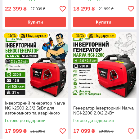
22 399
18 299
₴
₴
27 039 ₴
21 999 ₴
Купити
Купити
–15%
Подарунок
–15%
Подарунок
Інверторний генератор Narva
NGI-2500 2.3/2.5кВт для
Генератор інверторний Narva
автономного та аварійного
NGI-2200 2.0/2.2кВт
живлення електроенергії
Готово до відправки
Готово до відправки
17 999
17 099
₴
₴
21 199 ₴
19 999 ₴