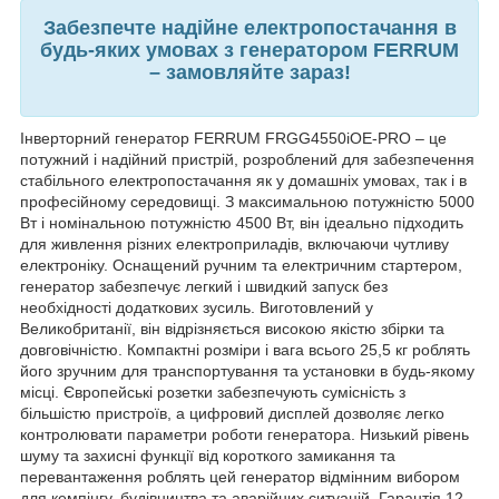
Забезпечте надійне електропостачання в
будь-яких умовах з генератором FERRUM
– замовляйте зараз!
Інверторний генератор FERRUM FRGG4550iOE-PRO – це
потужний і надійний пристрій, розроблений для забезпечення
стабільного електропостачання як у домашніх умовах, так і в
професійному середовищі. З максимальною потужністю 5000
Вт і номінальною потужністю 4500 Вт, він ідеально підходить
для живлення різних електроприладів, включаючи чутливу
електроніку. Оснащений ручним та електричним стартером,
генератор забезпечує легкий і швидкий запуск без
необхідності додаткових зусиль. Виготовлений у
Великобританії, він відрізняється високою якістю збірки та
довговічністю. Компактні розміри і вага всього 25,5 кг роблять
його зручним для транспортування та установки в будь-якому
місці. Європейські розетки забезпечують сумісність з
більшістю пристроїв, а цифровий дисплей дозволяє легко
контролювати параметри роботи генератора. Низький рівень
шуму та захисні функції від короткого замикання та
перевантаження роблять цей генератор відмінним вибором
для кемпінгу, будівництва та аварійних ситуацій. Гарантія 12