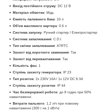
Вихід постійного струму
: DC 12 В
Матеріал обмотки
: Мідь
Ємність паливного бака
: 10 л
Об'єм масляного картера
: 0.6 л
Система запуску
: Ручний стартер / Електростартер
Система запалювання
: C.D.I.
Тип свічки запалювання
: A7RTC
Захист від короткого замикання
: Так
Захист від перевантаження
: Так
Кількість фаз
: 1
Ступінь захисту генератора
: IP 23
Тип розеток
: 2x 230V 16A / 1x 12V DC 8.3A
Ступінь захисту розетки
: IP 44
Час безперервної роботи
: до 8 годин при 50%
навантаженні
Витрати пального
: 1,2 л/ч при повному
навантаженні (300 г на 1 кВт/ч)