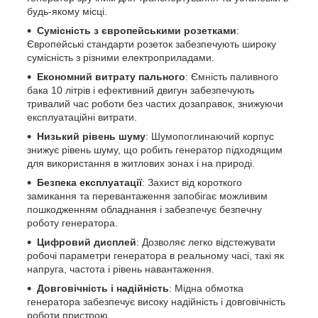
будь-якому місці.
Сумісність з європейськими розетками
:
Європейські стандарти розеток забезпечують широку
сумісність з різними електроприладами.
Економний витрату пального
: Ємність паливного
бака 10 літрів і ефективний двигун забезпечують
тривалий час роботи без частих дозаправок, знижуючи
експлуатаційні витрати.
Низький рівень шуму
: Шумопоглинаючий корпус
знижує рівень шуму, що робить генератор підходящим
для використання в житлових зонах і на природі.
Безпека експлуатації
: Захист від короткого
замикання та перевантаження запобігає можливим
пошкодженням обладнання і забезпечує безпечну
роботу генератора.
Цифровий дисплей
: Дозволяє легко відстежувати
робочі параметри генератора в реальному часі, такі як
напруга, частота і рівень навантаження.
Довговічність і надійність
: Мідна обмотка
генератора забезпечує високу надійність і довговічність
роботи пристрою.