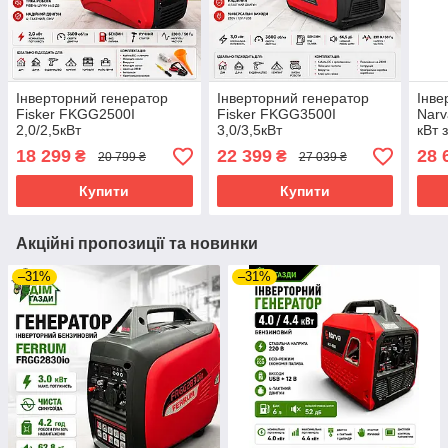
Інверторний генератор
Інверторний генератор
Інве
Fisker FKGG2500I
Fisker FKGG3500I
Narv
2,0/2,5кВт
3,0/3,5кВт
кВт 
запу
18 299
22 399
28 
₴
₴
20 799 ₴
27 039 ₴
Купити
Купити
Акційні пропозиції та новинки
–31%
–31%