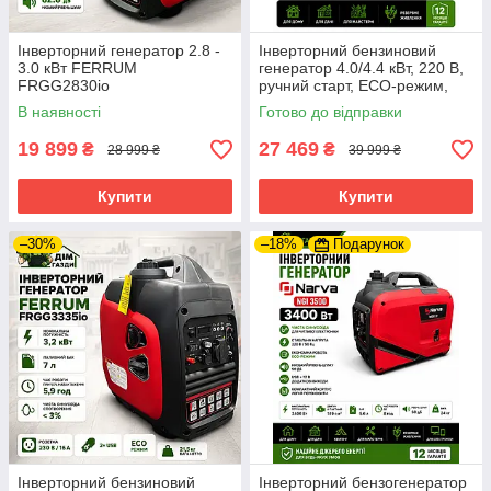
Інверторний генератор 2.8 -
Інверторний бензиновий
3.0 кВт FERRUM
генератор 4.0/4.4 кВт, 220 В,
FRGG2830io
ручний старт, ECO-режим,
USB, 12 В.
В наявності
Готово до відправки
19 899
27 469
₴
₴
28 999 ₴
39 999 ₴
Купити
Купити
–30%
–18%
Подарунок
Інверторний бензиновий
Інверторний бензогенератор