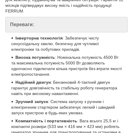
місяців підтверджує високу якість і надійність продукції
FERRUM.
Переваги:
Інверторна технологія
: Забезпечує чисту
синусоїдальну хвилю, безпечну для чутливої
електроніки та побутових приладів.
Висока потужність
: Номінальна потужність 4500 Вт
та максимальна потужність 5000 Вт дозволяють
одночасно підключати кілька пристроїв без втрати якості
електропостачання.
Надійний двигун
: Бензиновий 4-тактний двигун
гарантує довговічність та стабільну роботу генератора
навіть при високому навантаженні.
Зручний запуск
: Система запуску з ручним і
електричним стартером забезпечує легкий і швидкий
запуск пристрою в будь-яких умовах.
Компактність і портативність
: Вага всього 25,5 кг і
компактні розміри (533 мм × 416 мм × 423 мм) роблять
генератор зручним для транспортування та установки в