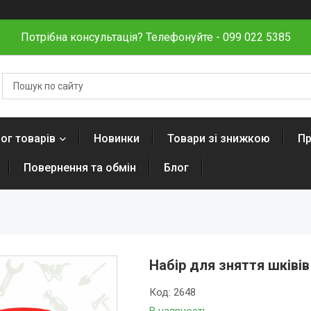
Потрібна консультація? Телефонуйте - 099 022 5385
ог товарів
Новинки
Товари зі знижкою
Пр
Повернення та обмін
Блог
Набір для зняття шківів
Код:
2648