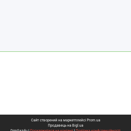
Сайт створений на маркетплейсі
Prom.ua
Продавець на Bigl.ua
DimGazdu |
Поскаржитися на контент
|
Політика конфіденційності