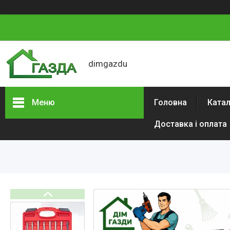
dimgazdu
Меню
Головна
Катал
Доставка і оплата
Каталог товарів
Автотовари
Сад і будинок
Будівельний
електроінструмент
Інструменти
Аксесуари та витратні
матеріали