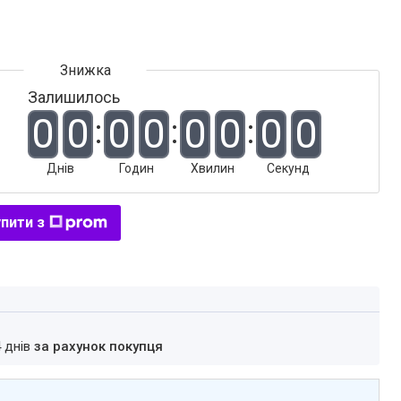
Залишилось
0
0
0
0
0
0
0
0
Днів
Годин
Хвилин
Секунд
пити з
4 днів
за рахунок покупця