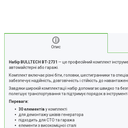
Про нас
Відгуки
Корисні статті
Опис
Набір BULLTECH BT-2731
— це професійний комплект інструме
автомайстерні або гаражі.
Комплект включає різні біти, головки, шестигранники та спеці
забезпечує надійність, довговічність і стійкість до навантажен
Завдяки широкій комплектації набір допомагає швидко та безп
полегшує транспортування та підтримує порядок в інструмент
Переваги:
30 елементів
у комплекті
для демонтажу шківів генератора
підходить для СТО та гаража
елементи з високоміцної сталі