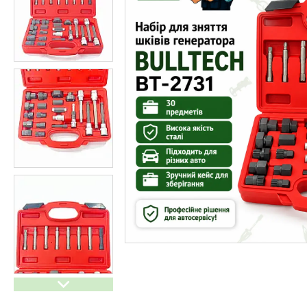
Генератори бензинові та
дизельні
Обігрівачі
Спорт і відпочинок
Дім і сад
Побутова техніка і догляд
Все для кухні
Меблі
Резервне живлення для дому
Тактичне взуття
Мангали, грилі та аксесуари
Інструменти для Саду і дому
Автотовари
Електроінструменти
Обігрівачі
Товари зі знижкою