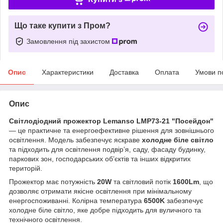
Що таке купити з Пром?
Замовлення під захистом
Опис
Характеристики
Доставка
Оплата
Умови п
Опис
Світлодіодний прожектор Lemanso LMP73-21 "Посейдон"
— це практичне та енергоефективне рішення для зовнішнього
освітлення. Модель забезпечує яскраве
холодне біле світло
та підходить для освітлення подвір’я, саду, фасаду будинку,
паркових зон, господарських об’єктів та інших відкритих
територій.
Прожектор має потужність
20W
та світловий потік
1600Lm
, що
дозволяє отримати якісне освітлення при мінімальному
енергоспоживанні. Колірна температура
6500K
забезпечує
холодне біле світло, яке добре підходить для вуличного та
технічного освітлення.