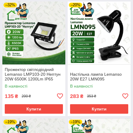
–32%
–20%
Прожектор світлодіодний
Lemanso LMP103-20 Нептун
Настільна лампа Lemanso
20W 6500K 1200Lm IP65
20W E27 LMN095
В наявності
В наявності
135
283
₴
₴
200 ₴
353 ₴
Купити
Купити
–19%
–19%