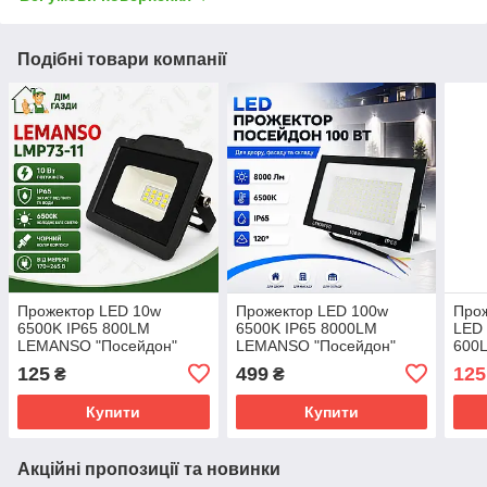
Подібні товари компанії
Прожектор LED 10w
Прожектор LED 100w
Прож
6500K IP65 800LM
6500K IP65 8000LM
LED
LEMANSO "Посейдон"
LEMANSO "Посейдон"
600L
чорний/LMP73-11
чорний/ LMP104 100
Lem
125
499
125
₴
₴
Купити
Купити
Акційні пропозиції та новинки