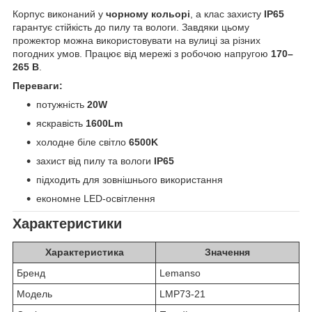
Корпус виконаний у
чорному кольорі
, а клас захисту
IP65
гарантує стійкість до пилу та вологи. Завдяки цьому
прожектор можна використовувати на вулиці за різних
погодних умов. Працює від мережі з робочою напругою
170–
265 В
.
Переваги:
потужність
20W
яскравість
1600Lm
холодне біле світло
6500K
захист від пилу та вологи
IP65
підходить для зовнішнього використання
економне LED-освітлення
Характеристики
Характеристика
Значення
Бренд
Lemanso
Модель
LMP73-21