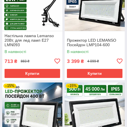
Настільна лампа Lemanso
20Вт, для лед ламп E27
Прожектор LED LEMANSO
LMN093
Посейдон LMP104-600
В наявності
В наявності
713
3 399
₴
₴
883 ₴
4 099 ₴
Купити
Купити
–15%
–15%