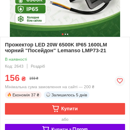
Прожектор LED 20W 6500K IP65 1600LM
чорний "Посейдон" Lemanso LMP73-21
В наявності
Код: 2643
Роздріб
156
₴
193 ₴
Мінімальна сума замовлення на сайті — 200 ₴
Економія
37 ₴
Залишилось
5 днів
Купити
або
Купити з