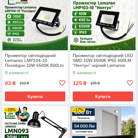
Прожектор світлодіодний
Прожектор світлодіодний LED
Lemanso LMP104-10
SMD 10W 6500K IP65 600LM
Посейдон 10W 6500K 800Lm
"Нептун" чорний Lemanso
IP65
LMP103-10
В наявності
В наявності
83
125
₴
₴
103 ₴
155 ₴
Купити
Купити
–19%
–17%