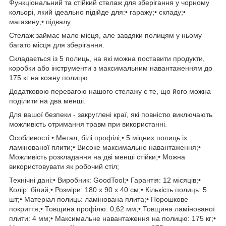
Функціональний та стійкий стелаж для зберігання у чорному
кольорі, який ідеально підійде для:• гаражу;• складу;•
магазину;• підвалу.
Стелаж займає мало місця, але завдяки полицям у ньому
багато місця для зберігання.
Складається із 5 полиць, на які можна поставити продукти,
коробки або інструменти з максимальним навантаженням до
175 кг на кожну полицю.
Додатковою перевагою нашого стелажу є те, що його можна
поділити на два менші.
Для вашої безпеки - закруглені краї, які повністю виключають
можливість отримання травм при використанні.
Особливості:• Метал, білі профілі;• 5 міцних полиць із
ламінованої плити;• Високе максимальне навантаження;•
Можливість розкладання на дві менші стійки;• Можна
використовувати як робочий стіл;
Технічні дані:• Виробник: GoodTool;• Гарантія: 12 місяців;•
Колір: білий;• Розміри: 180 х 90 х 40 см;• Кількість полиць: 5
шт;• Матеріал полиць: ламінована плита;• Порошкове
покриття;• Товщина профілю: 0,62 мм;• Товщина ламінованої
плити: 4 мм;• Максимальне навантаження на полицю: 175 кг;•