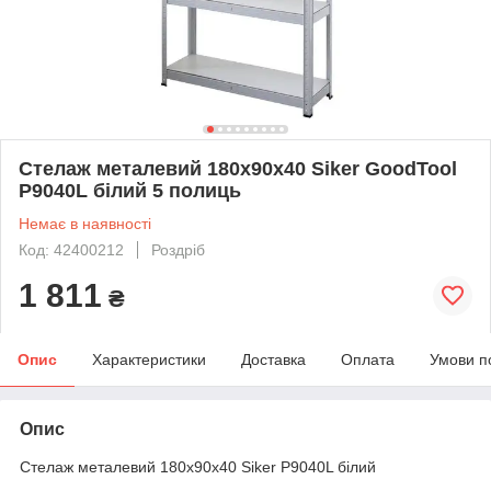
Стелаж металевий 180х90х40 Siker GoodTool
P9040L білий 5 полиць
Немає в наявності
Код: 42400212
Роздріб
1 811
₴
Опис
Характеристики
Доставка
Оплата
Умови п
Опис
Стелаж металевий 180х90х40 Siker P9040L білий