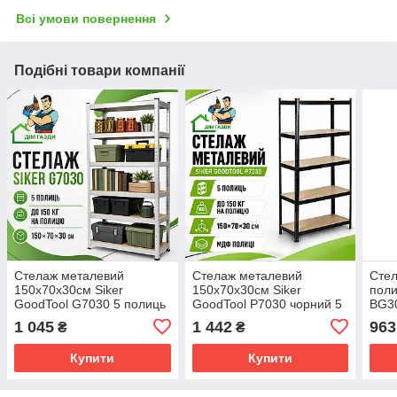
Всі умови повернення
Подібні товари компанії
Стелаж металевий
Стелаж металевий
Стел
150х70х30см Siker
150х70х30см Siker
поли
GoodTool G7030 5 полиць
GoodTool P7030 чорний 5
BG3
полиць
1 045
1 442
963
₴
₴
Купити
Купити