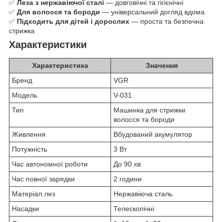
✅
Леза з нержавіючої сталі
— довговічні та гігієнічні
✅
Для волосся та бороди
— універсальний догляд вдома
✅
Підходить для дітей і дорослих
— проста та безпечна
стрижка
Характеристики
Характеристика
Значення
Бренд
VGR
Модель
V-031
Тип
Машинка для стрижки
волосся та бороди
Живлення
Вбудований акумулятор
Потужність
3 Вт
Час автономної роботи
До 90 хв
Час повної зарядки
2 години
Матеріал лез
Нержавіюча сталь
Насадки
Телескопічні