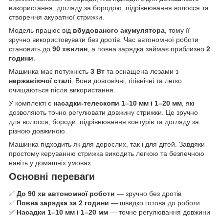
використання, догляду за бородою, підрівнювання волосся та
створення акуратної стрижки.
Модель працює від
вбудованого акумулятора
, тому її
зручно використовувати без дротів. Час автономної роботи
становить до
90 хвилин
, а повна зарядка займає приблизно
2
години
.
Машинка має потужність
3 Вт
та оснащена лезами з
нержавіючої сталі
. Вони довговічні, гігієнічні та легко
очищаються після використання.
У комплекті є
насадки-телескопи 1–10 мм і 1–20 мм
, які
дозволяють точно регулювати довжину стрижки. Це зручно
для волосся, бороди, підрівнювання контурів та догляду за
різною довжиною.
Машинка підходить як для дорослих, так і для дітей. Завдяки
простому керуванню стрижка виходить легкою та безпечною
навіть у домашніх умовах.
Основні переваги
✅
До 90 хв автономної роботи
— зручно без дротів
✅
Повна зарядка за 2 години
— швидко готова до роботи
✅
Насадки 1–10 мм і 1–20 мм
— точне регулювання довжини