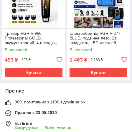
Тример VGR V-966
Електробритва VGR V-377
Professional GOLD,
BLUE, подвійне лезо, 21
акумуляторний, 4 насадки,
швидкість, LED-дисплей
LED-дисплей
В наявності
В наявності
493
1 463
₴
₴
893 ₴
2 183 ₴
Купити
Купити
Про нас
90% позитивних з 1106 відгуків за рік
Працює з 23.05.2020
м. Львів
Кукурудзяна 1, Львів, Україна