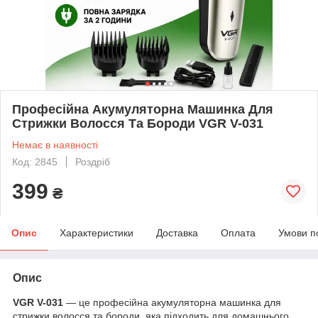
Професійна Акумуляторна Машинка Для
Стрижки Волосся Та Бороди VGR V-031
Немає в наявності
Код: 2845
Роздріб
399
₴
Опис
Характеристики
Доставка
Оплата
Умови п
Опис
VGR V-031
— це професійна акумуляторна машинка для
стрижки волосся та бороди, яка підходить для домашнього