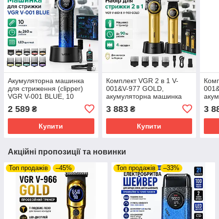
Акумуляторна машинка
Комплект VGR 2 в 1 V-
Комп
для стриження (clipper)
001&V-977 GOLD,
001&
VGR V-001 BLUE, 10
акумуляторна машинка
аку
насадок, 9000 RPM, 4600
для стриження (clipper) і
для 
2 589
3 883
3 8
₴
₴
mAh, LED light, LED
тример
три
display
Купити
Купити
Акційні пропозиції та новинки
Топ продажів
–45%
Топ продажів
–33%