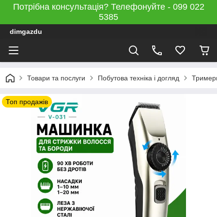
Потрібна консультація? Телефонуйте - 099 022
5385
dimgazdu
Товари та послуги
Побутова техніка і догляд
Тример
Топ продажів