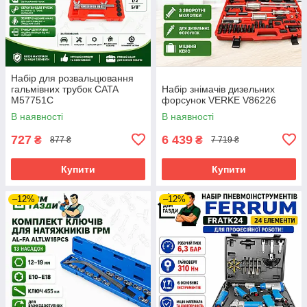
Набір для розвальцювання
гальмівних трубок CATA
Набір знімачів дизельних
M57751C
форсунок VERKE V86226
В наявності
В наявності
727
6 439
₴
₴
877 ₴
7 719 ₴
Купити
Купити
–12%
–12%