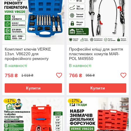
Комплект ключів VERKE
Професійні кліщі для зняття
13эл. V86220 для
пластикових хомутів MAR-
професійного ремонту
POL M49550
генератора автомобілів
В наявності
В наявності
758
766
₴
₴
1 018 ₴
956 ₴
Купити
Купити
–17%
–17%