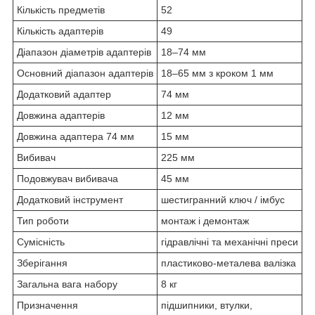
Кількість предметів
52
Кількість адаптерів
49
Діапазон діаметрів адаптерів
18–74 мм
Основний діапазон адаптерів
18–65 мм з кроком 1 мм
Додатковий адаптер
74 мм
Довжина адаптерів
12 мм
Довжина адаптера 74 мм
15 мм
Вибивач
225 мм
Подовжувач вибивача
45 мм
Додатковий інструмент
шестигранний ключ / імбус
Тип роботи
монтаж і демонтаж
Сумісність
гідравлічні та механічні преси
Зберігання
пластиково-металева валізка
Загальна вага набору
8 кг
Призначення
підшипники, втулки,