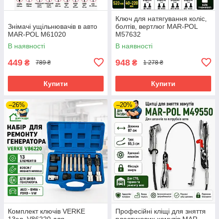
Ключ для натягування коліс,
Знімачі ущільнювачів в авто
болтів, вертлюг MAR-POL
MAR-POL M61020
M57632
В наявності
В наявності
449
948
₴
₴
789 ₴
1 278 ₴
Купити
Купити
–26%
–20%
Комплект ключів VERKE
Професійні кліщі для зняття
13эл. V86220 для
пластикових хомутів MAR-