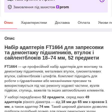
Замовлення під захистом
Опис
Характеристики
Доставка
Оплата
Умови п
Опис
Набір адаптерів FT1664 для запресовки
та демонтажу підшипників, втулок і
сайлентблоків 18–74 мм, 52 предмети
FT1664
— це професійний набір адаптерів для монтажу та
демонтажу підшипників, металевих втулок, гумометалевих
втулок, сайлентблоків і штифтів. Комплект підходить для
роботи з гідравлічними або механічними пресами та
використовується під час ремонту ходової частини, вузлів
підвіски, ступиць, важелів та інших автомобільних елементів.
У наборі передбачено
52 предмети
, серед яких
49
адаптерів
різного діаметра — від
18 мм до 65 мм з кроком 1
мм
, а також адаптер
74 мм
. Такий широкий діапазон дозволяє
підібрати потрібний розмір для різних ремонтних задач.