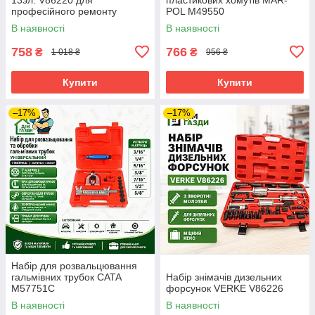
професійного ремонту
POL M49550
генератора автомобілів
В наявності
В наявності
758
766
₴
₴
1 018 ₴
956 ₴
Купити
Купити
–17%
–17%
Набір для розвальцювання
гальмівних трубок CATA
Набір знімачів дизельних
M57751C
форсунок VERKE V86226
В наявності
В наявності