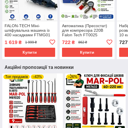
FALON-TECH Міні-
Автоматика (Пресостат)
Набі
шліфувальна машина із
для компресора 220В
розв
400 насадками FTMG01
Falon Tech FT0025
10 
FT3
1 619
722
727
₴
₴
1 999 ₴
862 ₴
Купити
Купити
Акційні пропозиції та новинки
Топ продажів
–43%
–26%