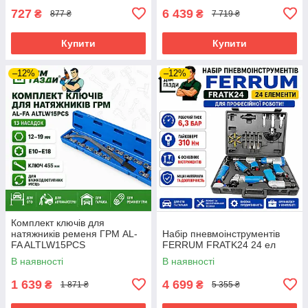
727
6 439
₴
₴
877 ₴
7 719 ₴
Купити
Купити
–12%
–12%
Комплект ключів для
натяжників ременя ГРМ AL-
Набір пневмоінструментів
FA ALTLW15PCS
FERRUM FRATK24 24 ел
В наявності
В наявності
1 639
4 699
₴
₴
1 871 ₴
5 355 ₴