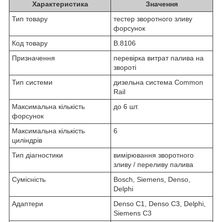
Характеристика
Значення
Тип товару
тестер зворотного зливу
форсунок
Код товару
B.8106
Призначення
перевірка витрат палива на
звороті
Тип системи
дизельна система Common
Rail
Максимальна кількість
до 6 шт.
форсунок
Максимальна кількість
6
циліндрів
Тип діагностики
вимірювання зворотного
зливу / переливу палива
Сумісність
Bosch, Siemens, Denso,
Delphi
Адаптери
Denso C1, Denso C3, Delphi,
Siemens C3