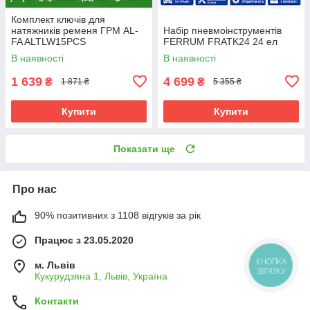
Комплект ключів для
натяжників ременя ГРМ AL-
Набір пневмоінструментів
FA ALTLW15PCS
FERRUM FRATK24 24 ел
В наявності
В наявності
1 639
4 699
₴
₴
1 871 ₴
5 355 ₴
Купити
Купити
Показати ще
Про нас
90% позитивних з 1108 відгуків за рік
Працює з 23.05.2020
м. Львів
КНОПКА
ЗВ'ЯЗКУ
Кукурудзяна 1, Львів, Україна
Контакти