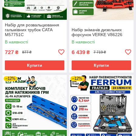
Набір для розвальцювання
гальмівних трубок CATA
Набір знімачів дизельних
M57751C
форсунок VERKE V86226
В наявності
В наявності
727
6 439
₴
₴
877 ₴
7 719 ₴
Купити
Купити
–12%
–12%