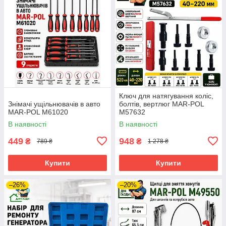
Ключ для натягування коліс,
Знімачі ущільнювачів в авто
болтів, вертлюг MAR-POL
MAR-POL M61020
M57632
В наявності
В наявності
449
948
₴
₴
789 ₴
1 278 ₴
Купити
Купити
–26%
–20%