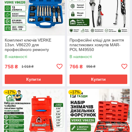
Комплект ключів VERKE
Професійні кліщі для зняття
13эл. V86220 для
пластикових хомутів MAR-
професійного ремонту
POL M49550
генератора автомобілів
В наявності
В наявності
758
766
₴
₴
1 018 ₴
956 ₴
Купити
Купити
–17%
–17%