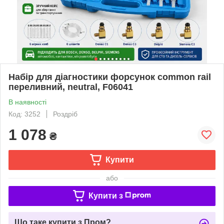
Набір для діагностики форсунок common rail
переливний, neutral, F06041
В наявності
Код: 3252
Роздріб
1 078
₴
Купити
або
Купити з
Що таке купити з Пром?