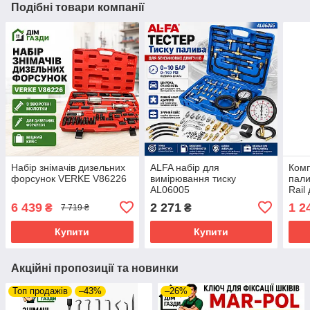
Подібні товари компанії
Набір знімачів дизельних
ALFA набір для
Комп
форсунок VERKE V86226
вимірювання тиску
пал
AL06005
Rail
авто
6 439
2 271
1 2
₴
₴
7 719 ₴
V86
Купити
Купити
Акційні пропозиції та новинки
Топ продажів
–43%
–26%