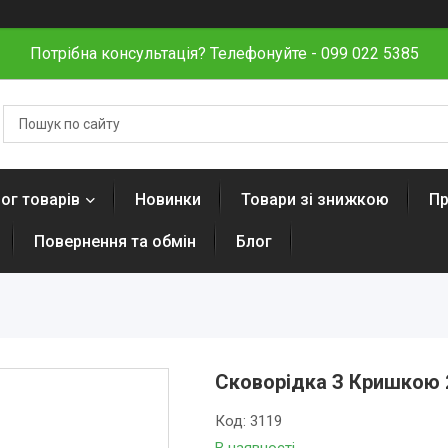
Потрібна консультація? Телефонуйте - 099 022 5385
ог товарів
Новинки
Товари зі знижкою
Пр
Повернення та обмін
Блог
Сковорідка З Кришкою 2
Код:
3119