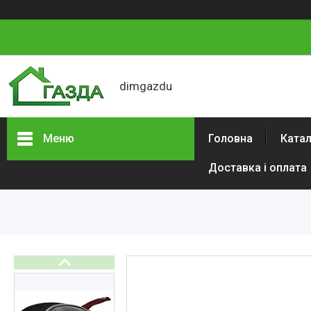
dimgazdu
Меню
Головна
Катал
Доставка і оплата
Каталог товарів
Автотовари
Сад і будинок
Будівельний
електроінструмент
Інструменти
Аксесуари та витратні
матеріали