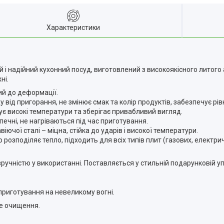
Характеристики
й і надійний кухонний посуд, виготовлений з високоякісного литого 
ні.
ий до деформації.
ід пригорання, не змінює смак та колір продуктів, забезпечує рів
ує високі температури та зберігає привабливий вигляд.
печні, не нагріваються під час приготування.
ючої сталі – міцна, стійка до ударів і високої температури.
озподіляє тепло, підходить для всіх типів плит (газових, електрич
 зручністю у використанні. Поставляється у стильній подарунковій у
приготування на невеликому вогні.
ке очищення.