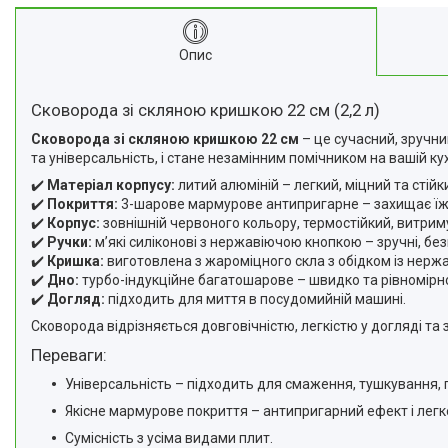
Про нас
Відгуки
Опис
Корисні статті
Сковорода зі скляною кришкою 22 см (2,2 л)
Сковорода зі скляною кришкою 22 см
– це сучасний, зручни
та універсальність, і стане незамінним помічником на вашій кух
✔️
Матеріал корпусу:
литий алюміній – легкий, міцний та стійк
✔️
Покриття:
3-шарове мармурове антипригарне – захищає їжу в
✔️
Корпус:
зовнішній червоного кольору, термостійкий, витрим
✔️
Ручки:
м’які силіконові з нержавіючою кнопкою – зручні, без
✔️
Кришка:
виготовлена з жароміцного скла з обідком із нержаві
✔️
Дно:
турбо-індукційне багатошарове – швидко та рівномірно р
✔️
Догляд:
підходить для миття в посудомийній машині.
Сковорода відрізняється довговічністю, легкістю у догляді та
Переваги:
Універсальність – підходить для смаження, тушкування, 
Якісне мармурове покриття – антипригарний ефект і лег
Сумісність з усіма видами плит.