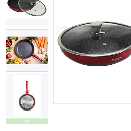
Генератори бензинові та
дизельні
Обігрівачі
Спорт і відпочинок
Дім і сад
Побутова техніка і догляд
Все для кухні
Меблі
Резервне живлення для дому
Тактичне взуття
Мангали, грилі та аксесуари
Інструменти для Саду і дому
Автотовари
Електроінструменти
Обігрівачі
Товари зі знижкою