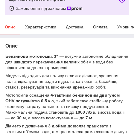
Замовлення під захистом
Опис
Характеристики
Доставка
Оплата
Умови п
Опис
Бензинова мотопомпа 3"
— потужне автономне обладнання
для швидкого перекачування великих об’ємів води без
підключення до електромережі.
Модель підходить для поливу великих ділянок, зрошення
полів, відкачування води з підвалів, котлованів, басейнів,
ставків, резервуарів та виконання дренажних робіт.
Мотопомпа оснащена
4-тактним бензиновим двигуном
OHV потужністю 6.5 к.с
, який забезпечує стабільну роботу,
економну витрату пального та високу продуктивність.
Максимальна подача становить до
1000 л/хв
, висота подачі
— до
30 м
, а висота всмоктування — до
7 м
.
Діаметр підключення
3 дюйми
дозволяє працювати з
великим об’ємом води, а міцна сталева рама захищає двигун