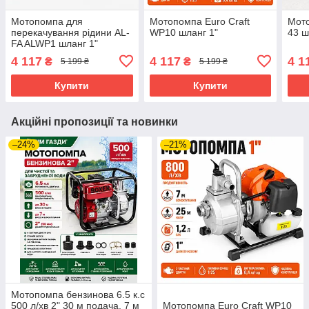
Мотопомпа для
Мотопомпа Euro Craft
Мот
перекачування рідини AL-
WP10 шланг 1"
43 ш
FA ALWP1 шланг 1"
4 117
4 117
4 1
₴
₴
5 199 ₴
5 199 ₴
Купити
Купити
Акційні пропозиції та новинки
–24%
–21%
Мотопомпа бензинова 6.5 к.с
500 л/хв 2" 30 м подача, 7 м
Мотопомпа Euro Craft WP10