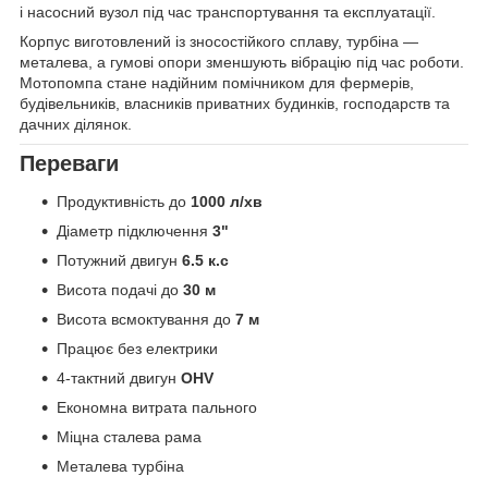
і насосний вузол під час транспортування та експлуатації.
Корпус виготовлений із зносостійкого сплаву, турбіна —
металева, а гумові опори зменшують вібрацію під час роботи.
Мотопомпа стане надійним помічником для фермерів,
будівельників, власників приватних будинків, господарств та
дачних ділянок.
Переваги
Продуктивність до
1000 л/хв
Діаметр підключення
3"
Потужний двигун
6.5 к.с
Висота подачі до
30 м
Висота всмоктування до
7 м
Працює без електрики
4-тактний двигун
OHV
Економна витрата пального
Міцна сталева рама
Металева турбіна