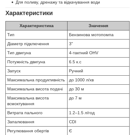
Для поливу, дренажу та відкачування води
Характеристики
Характеристика
Значення
Тип
Бензинова мотопомпа
Діаметр підключення
3"
Тип двигуна
4-тактний OHV
Потужність двигуна
6.5 к.с
Запуск
Ручний
Максимальна продуктивність
до 1000 л/хв
Максимальна висота подачі
до 30 м
Максимальна висота
до 7 м
всмоктування
Витрата пального
1.2–1.5 л/год
Запалювання
CDI
Регулювання обертів
Є