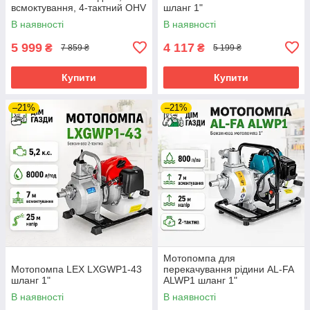
всмоктування, 4-тактний OHV
шланг 1"
В наявності
В наявності
5 999
4 117
₴
₴
7 859 ₴
5 199 ₴
Купити
Купити
–21%
–21%
Мотопомпа для
Мотопомпа LEX LXGWP1-43
перекачування рідини AL-FA
шланг 1"
ALWP1 шланг 1"
В наявності
В наявності