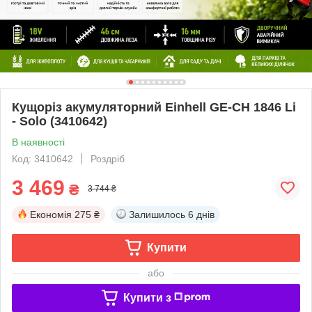
Кущоріз акумуляторний Einhell GE-CH 1846 Li
- Solo (3410642)
В наявності
Код: 3410642
Роздріб
3 469
₴
3 744 ₴
Економія
275 ₴
Залишилось
6 днів
Купити
або
Купити з