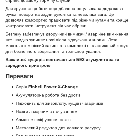
сприяє довшому терміну служби.
Для зручності роботи передбачена регульована додаткова
ручка, поворотна задня рукоятка та невелика вага. Це
дозволяє комфортно працювати під різними кутами та краще
контролювати інструмент під час обрізки.
Безпеку забезпечує дворучний вимикач / аварійне вимкнення,
яке швидко зупиняє ножі після відпускання кнопки. Леза
мають алюмінієвий захист, а в комплекті є пластиковий кожух
для безпечного зберігання та транспортування.
Важливо: кущоріз постачається БЕЗ акумулятора та
зарядного пристрою.
Переваги
Серія
Einhell Power X-Change
Акумуляторна робота без дротів
Підходить для живоплоту, кущів і чагарників
Ножі з лазерним заточуванням
Алмазне шліфування ножів
Металевий редуктор для довшого ресурсу