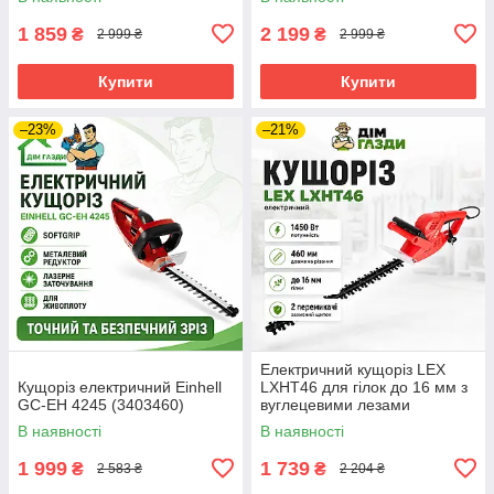
1 859
2 199
₴
₴
2 999 ₴
2 999 ₴
Купити
Купити
–23%
–21%
Електричний кущоріз LEX
Кущоріз електричний Einhell
LXHT46 для гілок до 16 мм з
GC-EH 4245 (3403460)
вуглецевими лезами
В наявності
В наявності
1 999
1 739
₴
₴
2 583 ₴
2 204 ₴