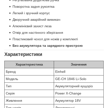
Регульована додаткова ручка
Поворотна задня рукоятка
Легкий і зручний корпус
Дворучний аварійний вимикач
Алюмінієвий захист леза
Отвір для настінного зберігання
Пластиковий чохол для ножів у комплекті
Без акумулятора та зарядного пристрою
Характеристики
Характеристика
Значення
Бренд
Einhell
Модель
GE-CH 1846 Li-Solo
Тип
Акумуляторний кущоріз
Серія
Power X-Change
Живлення
Акумулятор 18V
Тип ножів
Двосторонні