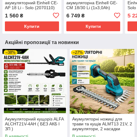
акумуляторний Einhell CE-
акумуляторна Einhell GE-
Einh
AP 18 Li - Solo (2070110)
CM 18/30 Li (1x3,0Ah)
Solo
(3413155)
1 560
6 749
5 2
₴
₴
Купити
Купити
Акційні пропозиції та новинки
–38%
–27%
Акумуляторний кущоріз ALFA
Акумуляторні ножиці для
ALCHT21V-4AH ( БЕЗ АКБ І
трави та кущів ALMT13 21V, 2
ЗП )
акумулятори, 2 насадки
В наявності
В наявності