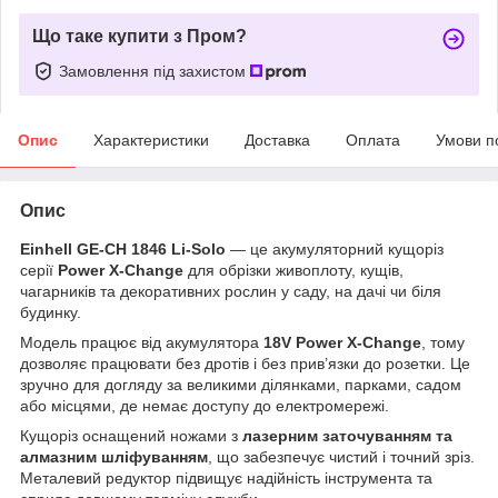
Що таке купити з Пром?
Замовлення під захистом
Опис
Характеристики
Доставка
Оплата
Умови п
Опис
Einhell GE-CH 1846 Li-Solo
— це акумуляторний кущоріз
серії
Power X-Change
для обрізки живоплоту, кущів,
чагарників та декоративних рослин у саду, на дачі чи біля
будинку.
Модель працює від акумулятора
18V Power X-Change
, тому
дозволяє працювати без дротів і без прив’язки до розетки. Це
зручно для догляду за великими ділянками, парками, садом
або місцями, де немає доступу до електромережі.
Кущоріз оснащений ножами з
лазерним заточуванням та
алмазним шліфуванням
, що забезпечує чистий і точний зріз.
Металевий редуктор підвищує надійність інструмента та