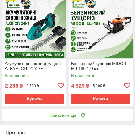
Акумуляторні ножиці-кущоріз
Бензиновий кущоріз MIDORI
ALFA ALCHT21V-2AH
MJ-186 1,0 к.с.
В наявності
В наявності
2 288
4 529
₴
₴
2 703 ₴
5 199 ₴
Купити
Купити
Показати ще
Про нас