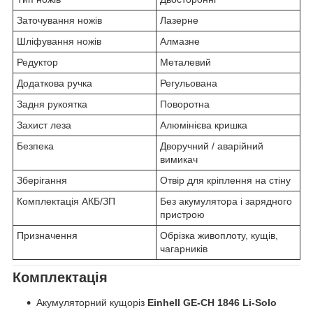
Заточування ножів
Лазерне
Шліфування ножів
Алмазне
Редуктор
Металевий
Додаткова ручка
Регульована
Задня рукоятка
Поворотна
Захист леза
Алюмінієва кришка
Безпека
Дворучний / аварійний
вимикач
Зберігання
Отвір для кріплення на стіну
Комплектація АКБ/ЗП
Без акумулятора і зарядного
пристрою
Призначення
Обрізка живоплоту, кущів,
чагарників
Комплектація
Акумуляторний кущоріз
Einhell GE-CH 1846 Li-Solo