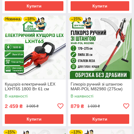
Купити
Купити
Новинка
–18%
–15%
Кущоріз електричний LEX
Гілкоріз ручний зі штангою
LXHT65 1800 Вт 61 см
MAR-POL M82980 (275см)
В наявності
В наявності
2 459
879
₴
₴
3 005 ₴
1 039 ₴
Купити
Купити
–15%
–13%