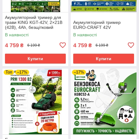
Акумуляторний тример для
трави KING KGT-42V, 2×21В
Акумуляторний тример
(42В), 4Ah, безщітковий
EURO-CRAFT 42V
двигун, диск + котушка,
В наявності
В наявності
ремінь
4 759
4 759
₴
₴
6 199 ₴
6 199 ₴
Купити
Купити
Топ
–17%
–17%