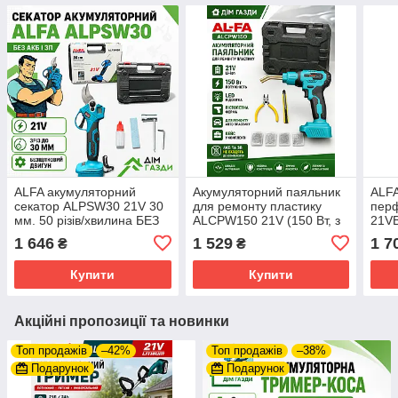
ALFA акумуляторний
Акумуляторний паяльник
ALFA
секатор ALPSW30 21V 30
для ремонту пластику
пер
мм. 50 різів/хвилина БЕЗ
ALCPW150 21V (150 Вт, з
21VB
АКБ І ЗП
LED підсвіткою, у кейсі)
2.5Д
1 646
1 529
1 7
₴
₴
(без зп та АКБ)
Купити
Купити
Акційні пропозиції та новинки
Топ продажів
–42%
Топ продажів
–38%
Подарунок
Подарунок