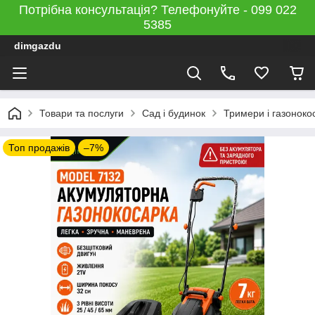
Потрібна консультація? Телефонуйте - 099 022
5385
dimgazdu
Товари та послуги
Сад і будинок
Тримери і газоноко
Топ продажів
–7%