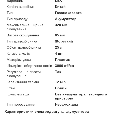
Виробник
LEX
Країна виробник
Китай
Тип
Газонокосарка
Тип приводу
Акумулятор
Максимальна ширина
320 мм
скошування
Висота скошування
65 мм
Тип травозбірника
Жорсткий
Об'єм травозбірника
25 л
Кількість коліс
4 шт.
Матеріал деки
Пластик
Швидкість обертання ножів
3000 об/хв
Регулювання висоти
Так
скошування
Гарантійний термін
12 міс
Стан
Новий
Комплектація
Без акумулятора і зарядного
пристрою
Тип пересування
Несамохідна
Характеристики електродвигуна, акумулятора