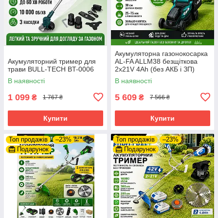
Акумуляторна газонокосарка
Акумуляторний тример для
AL-FA ALLM38 безщіткова
трави BULL-TECH BT-0006
2x21V 4Ah (без АКБ і ЗП)
В наявності
В наявності
1 099
5 609
₴
₴
1 767 ₴
7 566 ₴
Купити
Купити
Топ продажів
–23%
Топ продажів
–23%
Подарунок
Подарунок