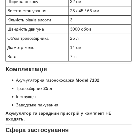
Ширина покосу
32 см
Висота скошування
25 / 45 / 65 мм
Кількість рівнів висоти
3
Швидкість двигуна
3000 об/хв
Об’єм травозбірника
25 л
Діаметр коліс
14 см
Вага
7 кг
Комплектація
Акумуляторна газонокосарка
Model 7132
Травозбірник
25 л
Інструкція
Заводське пакування
Акумулятор та зарядний пристрій у комплект НЕ
входять.
Сфера застосування