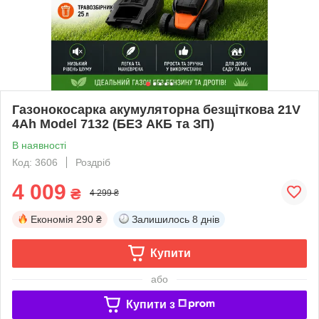
Газонокосарка акумуляторна безщіткова 21V
4Ah Model 7132 (БЕЗ АКБ та ЗП)
В наявності
Код: 3606
Роздріб
4 009
₴
4 299 ₴
Економія
290 ₴
Залишилось
8 днів
Купити
або
Купити з