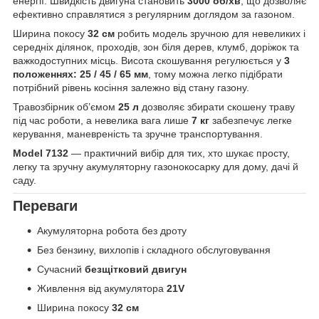
енергії. Швидкість двигуна становить
3000 об/хв
, що дозволяє
ефективно справлятися з регулярним доглядом за газоном.
Ширина покосу
32 см
робить модель зручною для невеликих і
середніх ділянок, проходів, зон біля дерев, клумб, доріжок та
важкодоступних місць. Висота скошування регулюється у
3
положеннях: 25 / 45 / 65 мм
, тому можна легко підібрати
потрібний рівень косіння залежно від стану газону.
Травозбірник об’ємом
25 л
дозволяє збирати скошену траву
під час роботи, а невелика вага лише
7 кг
забезпечує легке
керування, маневреність та зручне транспортування.
Model 7132
— практичний вибір для тих, хто шукає просту,
легку та зручну акумуляторну газонокосарку для дому, дачі й
саду.
Переваги
Акумуляторна робота без дроту
Без бензину, вихлопів і складного обслуговування
Сучасний
безщітковий двигун
Живлення від акумулятора
21V
Ширина покосу
32 см