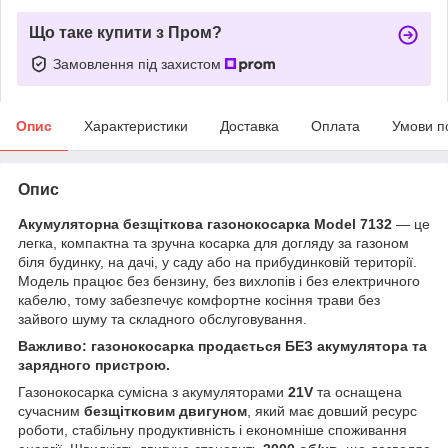
Що таке купити з Пром?
Замовлення під захистом
Опис
Характеристики
Доставка
Оплата
Умови п
Опис
Акумуляторна безщіткова газонокосарка Model 7132
— це
легка, компактна та зручна косарка для догляду за газоном
біля будинку, на дачі, у саду або на прибудинковій території.
Модель працює без бензину, без вихлопів і без електричного
кабелю, тому забезпечує комфортне косіння трави без
зайвого шуму та складного обслуговування.
Важливо: газонокосарка продається БЕЗ акумулятора та
зарядного пристрою.
Газонокосарка сумісна з акумуляторами
21V
та оснащена
сучасним
безщітковим двигуном
, який має довший ресурс
роботи, стабільну продуктивність і економніше споживання