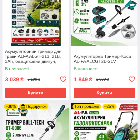
Акумуляторний тример для
трави ALFA ALGT-213, 21В,
Акумуляторна Тример-Коса
3Ah, безщітковий двигун,
AL-FA ALCGT2B-21V
телескопічна штанга, диск +
В наявності
В наявності
котушка
3 039
1 849
₴
₴
5 199 ₴
2 999 ₴
Купити
Купити
–38%
Подарунок
Топ продажів
–26%